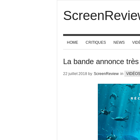
ScreenRevie
HOME
CRITIQUES
NEWS
VID
La bande annonce trè
22 juillet 2018 by
ScreenReview
in
VIDÉO