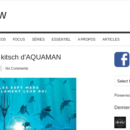
w
ÉOS
FOCUS
SÉRIES
ESSENTIEL
A PROPOS
ARTICLES
s kitsch d’AQUAMAN
S
-
No Comments
Powere
Dernier