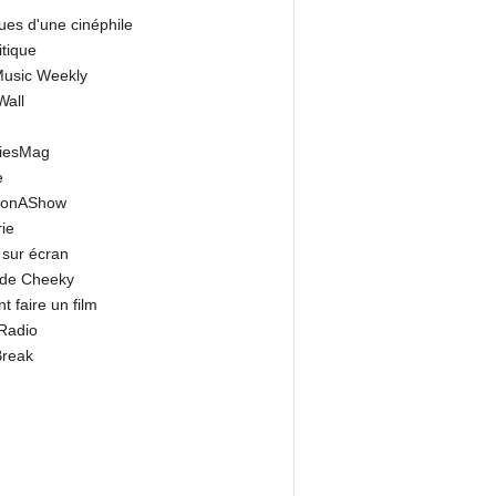
ues d'une cinéphile
itique
 Music Weekly
Wall
riesMag
e
onAShow
ie
 sur écran
 de Cheeky
 faire un film
Radio
Break