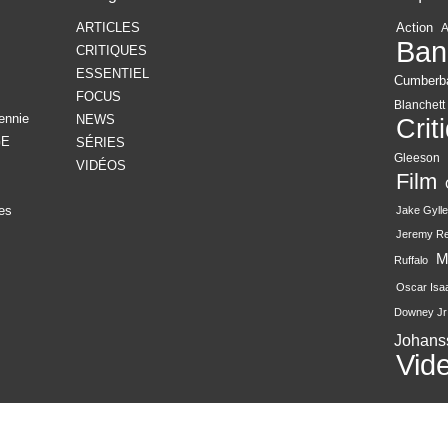
ARTICLES
Action
Ban
CRITIQUES
ESSENTIEL
Cumberb
FOCUS
Blanchett
ennie
NEWS
Crit
GE
SÉRIES
Gleeson
VIDÉOS
Film
es
Jake Gylle
Jeremy R
M
Ruffalo
Oscar Isa
Downey Jr
Johans
Vid