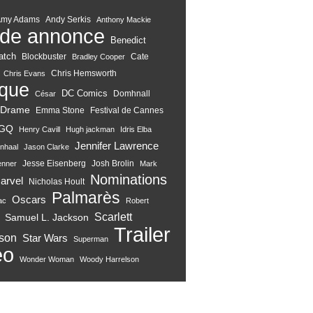
Amy Adams
Andy Serkis
Anthony Mackie
de annonce
Benedict
atch
Blockbuster
Cate
Bradley Cooper
Chris Hemsworth
Chris Evans
ique
DC Comics
Domhnall
César
Drame
Emma Stone
Festival de Cannes
GQ
Henry Cavill
Hugh jackman
Idris Elba
Jennifer Lawrence
nhaal
Jason Clarke
Jesse Eisenberg
Josh Brolin
enner
Mark
Nominations
arvel
Nicholas Hoult
Palmarès
Oscars
ac
Robert
Scarlett
Samuel L. Jackson
Trailer
son
Star Wars
Superman
eo
Wonder Woman
Woody Harrelson