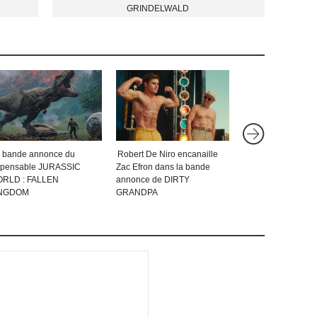
GRINDELWALD
 bande annonce du
Robert De Niro encanaille
La méchante ban
spensable JURASSIC
Zac Efron dans la bande
annonce de THOR 
RLD : FALLEN
annonce de DIRTY
RAGNAROK
INGDOM
GRANDPA