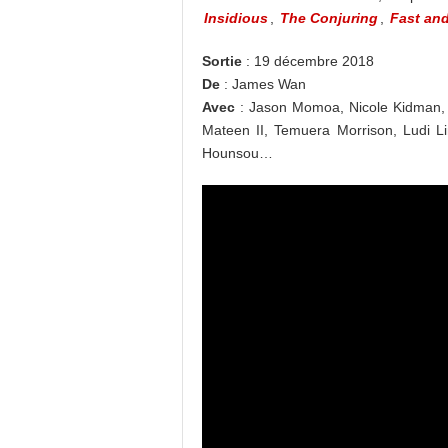
Insidious
,
The Conjuring
,
Fast and
Sortie
: 19 décembre 2018
De
: James Wan
Avec
: Jason Momoa, Nicole Kidman, 
Mateen II, Temuera Morrison, Ludi L
Hounsou…