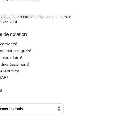
La bande annonce philosophique du dernier
Pixar SOUL
 de notation
comments!
oupe sans regrets!
 mieux faire!
n divertissement!
cellent film!
OUAH!
es