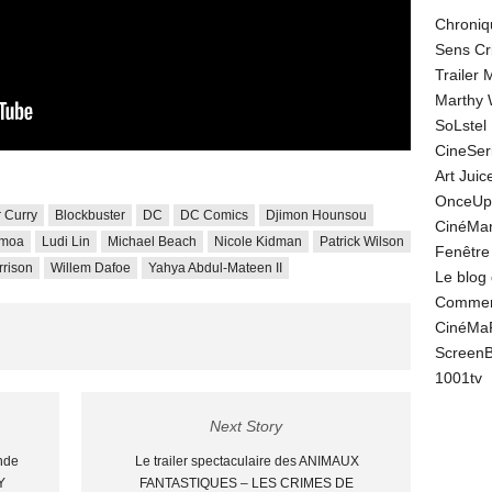
Chroniq
Sens Cr
Trailer
Marthy 
SoLstel
CineSe
Art Juic
OnceUp
r Curry
Blockbuster
DC
DC Comics
Djimon Hounsou
CinéMar
omoa
Ludi Lin
Michael Beach
Nicole Kidman
Patrick Wilson
Fenêtre
rison
Willem Dafoe
Yahya Abdul-Mateen II
Le blog
Comment
CinéMa
Screen
1001tv
Next Story
nde
Le trailer spectaculaire des ANIMAUX
Y
FANTASTIQUES – LES CRIMES DE