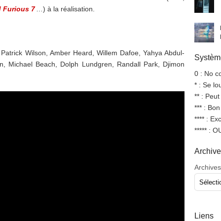
 Furious 7
…) à la réalisation.
Patrick Wilson, Amber Heard, Willem Dafoe, Yahya Abdul-
Système
in, Michael Beach, Dolph Lundgren, Randall Park, Djimon
0 : No 
* : Se l
** : Peut
*** : Bo
**** : Ex
***** : 
Archiv
Archives
Liens