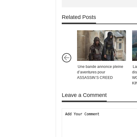
Related Posts
Une bande annonce pleine
La
d’aventures pour
di
ASSASSIN’S CREED
WO
K
Leave a Comment