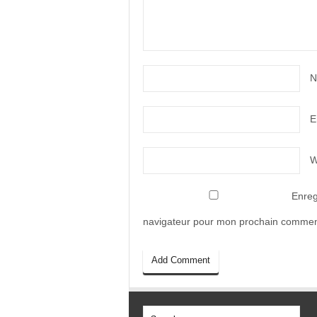
N
E
W
Enreg
navigateur pour mon prochain commen