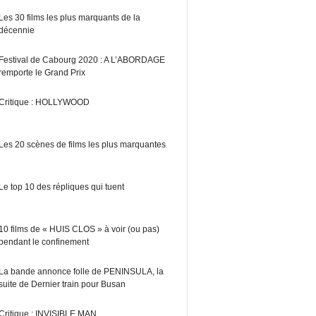
Les 30 films les plus marquants de la
décennie
Festival de Cabourg 2020 : A L’ABORDAGE
remporte le Grand Prix
Critique : HOLLYWOOD
Les 20 scènes de films les plus marquantes
Le top 10 des répliques qui tuent
10 films de « HUIS CLOS » à voir (ou pas)
pendant le confinement
La bande annonce folle de PENINSULA, la
suite de Dernier train pour Busan
Critique : INVISIBLE MAN