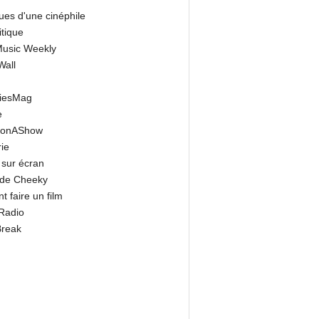
ues d'une cinéphile
itique
 Music Weekly
Wall
riesMag
e
onAShow
ie
 sur écran
 de Cheeky
 faire un film
Radio
Break