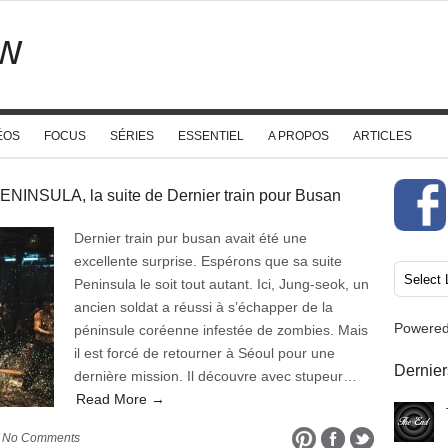
w
ÉOS
FOCUS
SÉRIES
ESSENTIEL
A PROPOS
ARTICLES
ENINSULA, la suite de Dernier train pour Busan
Dernier train pur busan avait été une
excellente surprise. Espérons que sa suite
Peninsula le soit tout autant. Ici, Jung-seok, un
ancien soldat a réussi à s’échapper de la
Powere
péninsule coréenne infestée de zombies. Mais
il est forcé de retourner à Séoul pour une
Dernier
dernière mission. Il découvre avec stupeur…
Read More →
 No Comments