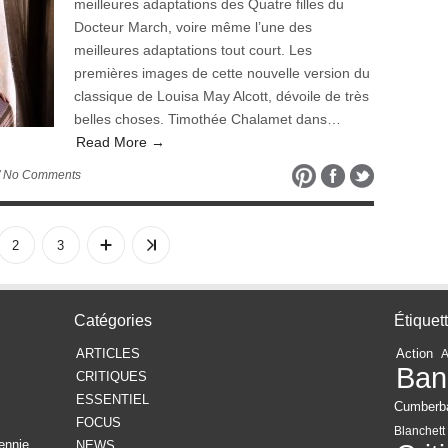
meilleures adaptations des Quatre filles du
Docteur March, voire même l’une des
meilleures adaptations tout court. Les
premières images de cette nouvelle version du
classique de Louisa May Alcott, dévoile de très
belles choses. Timothée Chalamet dans…
Read More →
/ No Comments
2
3
Catégories
Étiquet
ARTICLES
Action
Ban
CRITIQUES
ESSENTIEL
Cumberb
FOCUS
Blanchett
ennie
NEWS