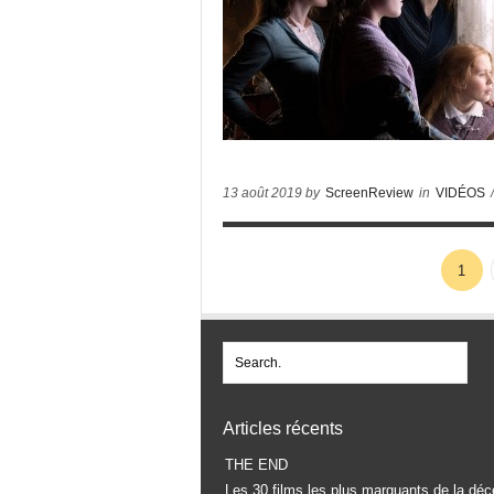
13 août 2019 by
ScreenReview
in
VIDÉOS
1
Articles récents
THE END
Les 30 films les plus marquants de la déc