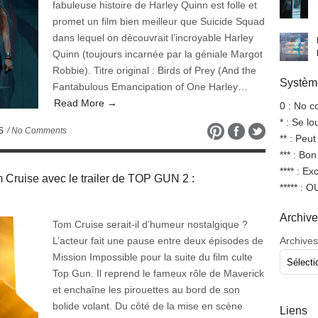
fabuleuse histoire de Harley Quinn est folle et
promet un film bien meilleur que Suicide Squad
dans lequel on découvrait l’incroyable Harley
Quinn (toujours incarnée par la géniale Margot
Robbie). Titre original : Birds of Prey (And the
Système
Fantabulous Emancipation of One Harley…
Read More →
0 : No 
* : Se l
S
/ No Comments
** : Peut
*** : Bo
**** : Ex
 Cruise avec le trailer de TOP GUN 2 :
***** : 
Archiv
Tom Cruise serait-il d’humeur nostalgique ?
L’acteur fait une pause entre deux épisodes de
Archives
Mission Impossible pour la suite du film culte
Top Gun. Il reprend le fameux rôle de Maverick
et enchaîne les pirouettes au bord de son
bolide volant. Du côté de la mise en scène
Liens