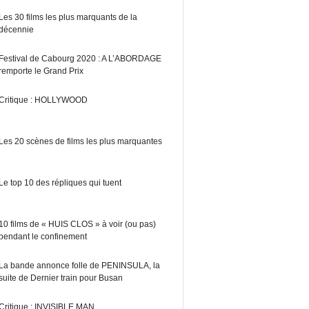
Les 30 films les plus marquants de la
décennie
Festival de Cabourg 2020 : A L’ABORDAGE
remporte le Grand Prix
Critique : HOLLYWOOD
Les 20 scènes de films les plus marquantes
Le top 10 des répliques qui tuent
10 films de « HUIS CLOS » à voir (ou pas)
pendant le confinement
La bande annonce folle de PENINSULA, la
suite de Dernier train pour Busan
Critique : INVISIBLE MAN