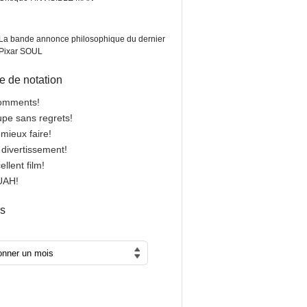
La bande annonce philosophique du dernier
Pixar SOUL
 de notation
comments!
oupe sans regrets!
 mieux faire!
n divertissement!
cellent film!
OUAH!
es