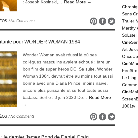
: Joseph Kosinski,…
Read More →
Chroniq
Sens Cr
Trailer
DÉOS
/ No Comments
Marthy 
SoLstel
xcitante pour WONDER WOMAN 1984
CineSe
Art Juic
Wonder Woman avait réussi là où ses
OnceUp
collègues masculins avaient échoué : être un
CinéMar
bon film de super héros DC. Sa suite, Wonder
Fenêtre
Woman 1984, devrait être au moins tout aussi
Le blog
bonne avec une Diana Prince, moins naïve,
Comment
encore plus puissante et surtout toute aussi
CinéMa
badass. Sortie : 3 juin 2020 De…
Read More
Screen
→
1001tv
DÉOS
/ No Comments
e dernier James Bond de Daniel Craig