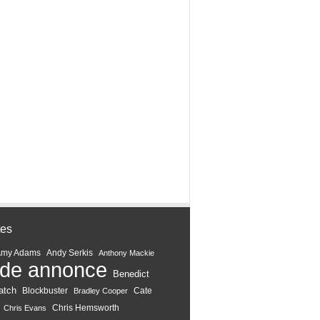
tes
Amy Adams
Andy Serkis
Anthony Mackie
de annonce
Benedict
atch
Blockbuster
Cate
Bradley Cooper
Chris Hemsworth
Chris Evans