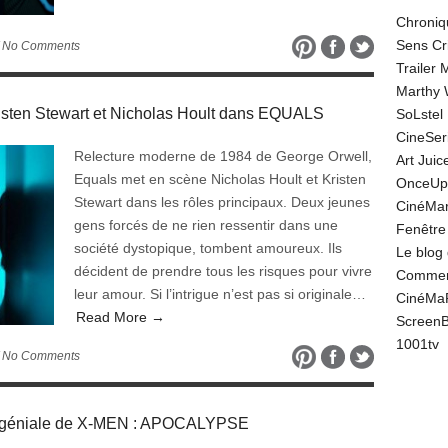
Chroniq
Sens Cr
 No Comments
Trailer
Marthy 
isten Stewart et Nicholas Hoult dans EQUALS
SoLstel
CineSe
Relecture moderne de 1984 de George Orwell,
Art Juic
Equals met en scène Nicholas Hoult et Kristen
OnceUp
Stewart dans les rôles principaux. Deux jeunes
CinéMar
gens forcés de ne rien ressentir dans une
Fenêtre
société dystopique, tombent amoureux. Ils
Le blog
décident de prendre tous les risques pour vivre
Comment
leur amour. Si l’intrigue n’est pas si originale…
CinéMa
Read More →
Screen
1001tv
 No Comments
e géniale de X-MEN : APOCALYPSE