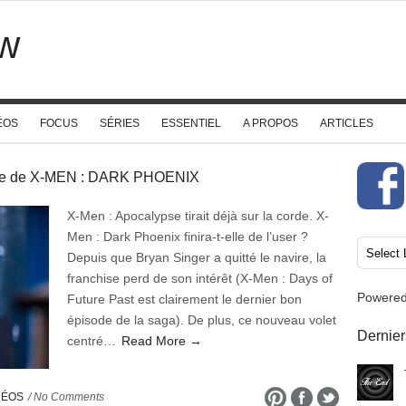
w
ÉOS
FOCUS
SÉRIES
ESSENTIEL
A PROPOS
ARTICLES
te de X-MEN : DARK PHOENIX
X-Men : Apocalypse tirait déjà sur la corde. X-
Men : Dark Phoenix finira-t-elle de l’user ?
Depuis que Bryan Singer a quitté le navire, la
franchise perd de son intérêt (X-Men : Days of
Powere
Future Past est clairement le dernier bon
épisode de la saga). De plus, ce nouveau volet
Dernier
centré…
Read More →
DÉOS
/ No Comments