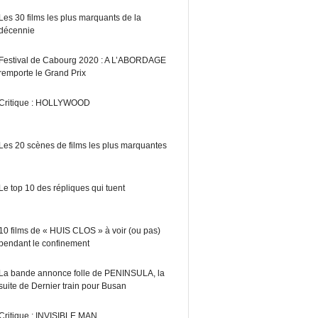
Les 30 films les plus marquants de la
décennie
Festival de Cabourg 2020 : A L’ABORDAGE
remporte le Grand Prix
Critique : HOLLYWOOD
Les 20 scènes de films les plus marquantes
Le top 10 des répliques qui tuent
10 films de « HUIS CLOS » à voir (ou pas)
pendant le confinement
La bande annonce folle de PENINSULA, la
suite de Dernier train pour Busan
Critique : INVISIBLE MAN