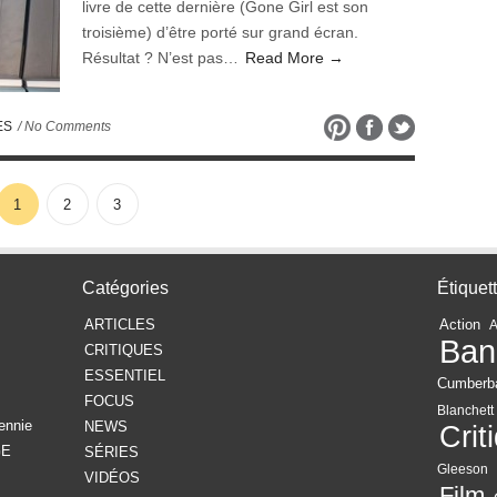
livre de cette dernière (Gone Girl est son
troisième) d’être porté sur grand écran.
Résultat ? N’est pas…
Read More →
ES
/ No Comments
1
2
3
Catégories
Étiquet
ARTICLES
Action
Ban
CRITIQUES
ESSENTIEL
Cumberb
FOCUS
Blanchett
ennie
NEWS
Crit
GE
SÉRIES
Gleeson
VIDÉOS
Film