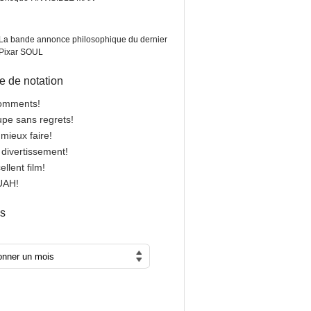
La bande annonce philosophique du dernier
Pixar SOUL
 de notation
comments!
oupe sans regrets!
 mieux faire!
n divertissement!
cellent film!
OUAH!
es