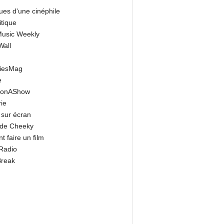
ues d'une cinéphile
itique
 Music Weekly
Wall
riesMag
e
onAShow
ie
 sur écran
 de Cheeky
 faire un film
Radio
Break