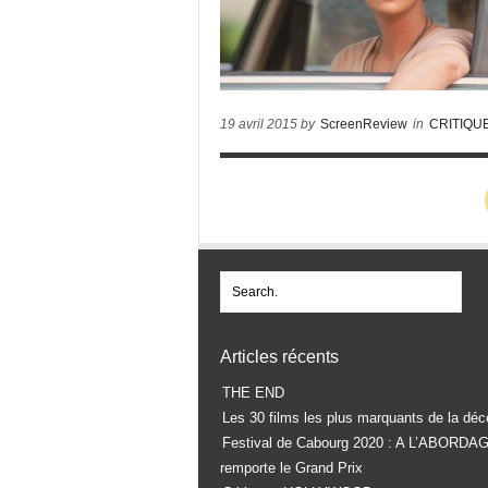
19 avril 2015 by
ScreenReview
in
CRITIQU
Articles récents
THE END
Les 30 films les plus marquants de la déc
Festival de Cabourg 2020 : A L’ABORDA
remporte le Grand Prix