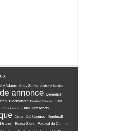
tes
Amy Adams
Andy Serkis
Anthony Mackie
de annonce
Benedict
atch
Blockbuster
Cate
Bradley Cooper
Chris Hemsworth
Chris Evans
ique
DC Comics
Domhnall
César
Drame
Emma Stone
Festival de Cannes