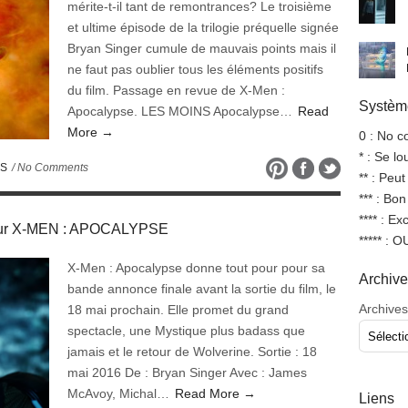
mérite-t-il tant de remontrances? Le troisième
et ultime épisode de la trilogie préquelle signée
Bryan Singer cumule de mauvais points mais il
ne faut pas oublier tous les éléments positifs
du film. Passage en revue de X-Men :
Système
Apocalypse. LES MOINS Apocalypse…
Read
More →
0 : No 
* : Se l
ES
/ No Comments
** : Peut
*** : Bo
**** : Ex
e pour X-MEN : APOCALYPSE
***** : 
X-Men : Apocalypse donne tout pour pour sa
Archiv
bande annonce finale avant la sortie du film, le
Archives
18 mai prochain. Elle promet du grand
spectacle, une Mystique plus badass que
jamais et le retour de Wolverine. Sortie : 18
mai 2016 De : Bryan Singer Avec : James
McAvoy, Michal…
Read More →
Liens