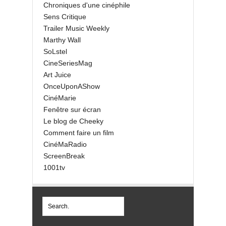
Chroniques d'une cinéphile
Sens Critique
Trailer Music Weekly
Marthy Wall
SoLstel
CineSeriesMag
Art Juice
OnceUponAShow
CinéMarie
Fenêtre sur écran
Le blog de Cheeky
Comment faire un film
CinéMaRadio
ScreenBreak
1001tv