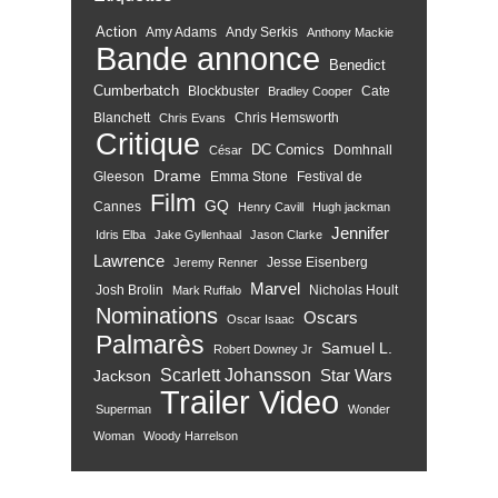
Action
Amy Adams
Andy Serkis
Anthony Mackie
Bande annonce
Benedict
Cumberbatch
Blockbuster
Cate
Bradley Cooper
Blanchett
Chris Hemsworth
Chris Evans
Critique
DC Comics
Domhnall
César
Drame
Gleeson
Emma Stone
Festival de
Film
GQ
Cannes
Henry Cavill
Hugh jackman
Jennifer
Idris Elba
Jake Gyllenhaal
Jason Clarke
Lawrence
Jesse Eisenberg
Jeremy Renner
Marvel
Josh Brolin
Nicholas Hoult
Mark Ruffalo
Nominations
Oscars
Oscar Isaac
Palmarès
Samuel L.
Robert Downey Jr
Scarlett Johansson
Star Wars
Jackson
Trailer
Video
Superman
Wonder
Woman
Woody Harrelson