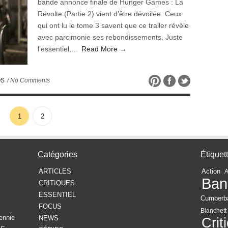
bande annonce finale de Hunger Games : La
Révolte (Partie 2) vient d’être dévoilée. Ceux
qui ont lu le tome 3 savent que ce trailer révèle
avec parcimonie ses rebondissements. Juste
l’essentiel,…
Read More →
OS
/ No Comments
1
2
Catégories
Étiquet
ARTICLES
Action
Ban
CRITIQUES
ESSENTIEL
Cumberb
FOCUS
Blanchett
ennie
NEWS
Crit