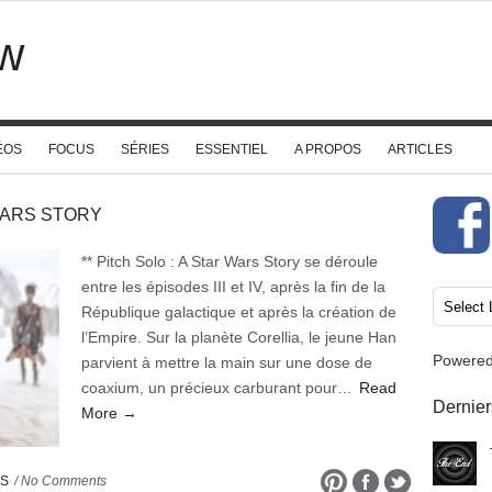
w
ÉOS
FOCUS
SÉRIES
ESSENTIEL
A PROPOS
ARTICLES
 WARS STORY
** Pitch Solo : A Star Wars Story se déroule
entre les épisodes III et IV, après la fin de la
République galactique et après la création de
l’Empire. Sur la planète Corellia, le jeune Han
Powere
parvient à mettre la main sur une dose de
coaxium, un précieux carburant pour…
Read
Dernier
More →
ES
/ No Comments