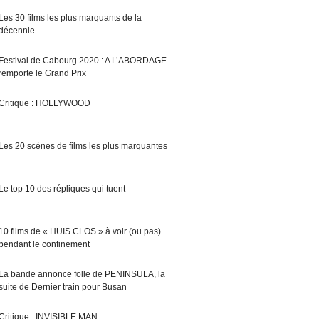
Les 30 films les plus marquants de la
décennie
Festival de Cabourg 2020 : A L’ABORDAGE
remporte le Grand Prix
Critique : HOLLYWOOD
Les 20 scènes de films les plus marquantes
Le top 10 des répliques qui tuent
10 films de « HUIS CLOS » à voir (ou pas)
pendant le confinement
La bande annonce folle de PENINSULA, la
suite de Dernier train pour Busan
Critique : INVISIBLE MAN