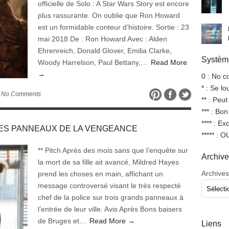
officielle de Solo : A Star Wars Story est encore
plus rassurante. On oublie que Ron Howard
est un formidable conteur d’histoire. Sortie : 23
mai 2018 De : Ron Howard Avec : Alden
Ehrenreich, Donald Glover, Emilia Clarke,
Système
Woody Harrelson, Paul Bettany,…
Read More
→
0 : No 
* : Se l
 No Comments
** : Peut
*** : Bo
**** : Ex
S, LES PANNEAUX DE LA VENGEANCE
***** : 
** Pitch Après des mois sans que l’enquête sur
Archiv
la mort de sa fille ait avancé, Mildred Hayes
Archives
prend les choses en main, affichant un
message controversé visant le très respecté
chef de la police sur trois grands panneaux à
l’entrée de leur ville. Avis Après Bons baisers
de Bruges et…
Read More →
Liens