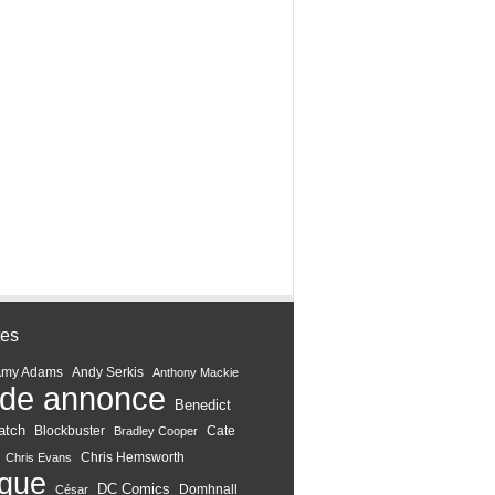
tes
Amy Adams
Andy Serkis
Anthony Mackie
de annonce
Benedict
atch
Blockbuster
Cate
Bradley Cooper
Chris Hemsworth
Chris Evans
ique
DC Comics
Domhnall
César