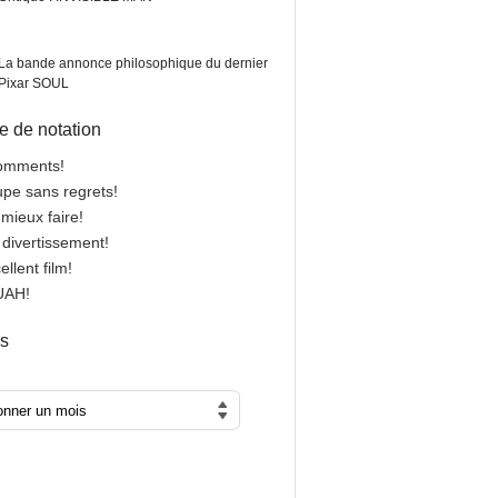
La bande annonce philosophique du dernier
Pixar SOUL
 de notation
comments!
oupe sans regrets!
 mieux faire!
n divertissement!
cellent film!
OUAH!
es