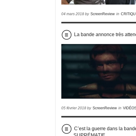
04 mars 2018 by
ScreenReview
in
CRITIQ
La bande annonce très at
05 février 2018 by
ScreenReview
in
VIDÉO
C’est la guerre dans la b
SUPRÉMATIE