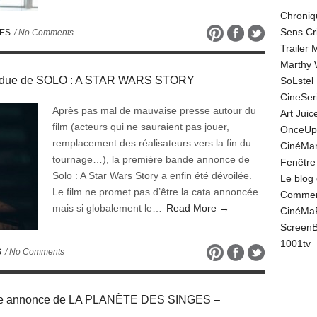
Chroniq
Sens Cr
UES
/ No Comments
Trailer
Marthy 
tendue de SOLO : A STAR WARS STORY
SoLstel
CineSe
Après pas mal de mauvaise presse autour du
Art Juic
film (acteurs qui ne sauraient pas jouer,
OnceUp
remplacement des réalisateurs vers la fin du
CinéMar
tournage…), la première bande annonce de
Fenêtre
Solo : A Star Wars Story a enfin été dévoilée.
Le blog
Le film ne promet pas d’être la cata annoncée
Comment
mais si globalement le…
Read More →
CinéMa
Screen
1001tv
S
/ No Comments
ande annonce de LA PLANÈTE DES SINGES –