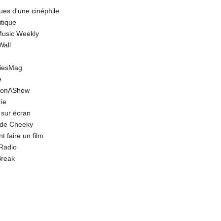
ues d'une cinéphile
itique
 Music Weekly
Wall
riesMag
e
onAShow
ie
 sur écran
 de Cheeky
 faire un film
Radio
Break