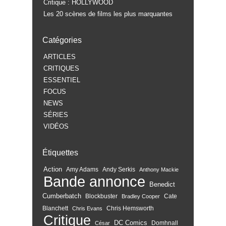
Critique : HOLLYWOOD
Les 20 scènes de films les plus marquantes
Catégories
ARTICLES
CRITIQUES
ESSENTIEL
FOCUS
NEWS
SÉRIES
VIDÉOS
Étiquettes
Action
Amy Adams
Andy Serkis
Anthony Mackie
Bande annonce
Benedict
Cumberbatch
Blockbuster
Cate
Bradley Cooper
Blanchett
Chris Hemsworth
Chris Evans
Critique
DC Comics
Domhnall
César