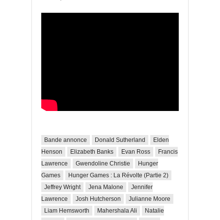
Bande annonce
Donald Sutherland
Elden
Henson
Elizabeth Banks
Evan Ross
Francis
Lawrence
Gwendoline Christie
Hunger
Games
Hunger Games : La Révolte (Partie 2)
Jeffrey Wright
Jena Malone
Jennifer
Lawrence
Josh Hutcherson
Julianne Moore
Liam Hemsworth
Mahershala Ali
Natalie