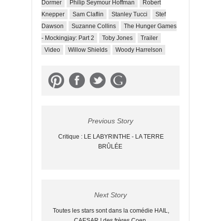
Dormer
Philip Seymour Hoffman
Robert
Knepper
Sam Claflin
Stanley Tucci
Stef
Dawson
Suzanne Collins
The Hunger Games
- Mockingjay: Part 2
Toby Jones
Trailer
Video
Willow Shields
Woody Harrelson
Previous Story
Critique : LE LABYRINTHE - LA TERRE
BRÛLÉE
Next Story
Toutes les stars sont dans la comédie HAIL,
CAESAR ! des frères Coen