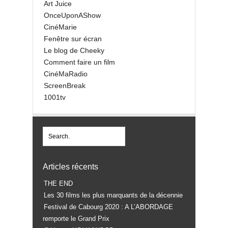
Art Juice
OnceUponAShow
CinéMarie
Fenêtre sur écran
Le blog de Cheeky
Comment faire un film
CinéMaRadio
ScreenBreak
1001tv
Articles récents
THE END
Les 30 films les plus marquants de la décennie
Festival de Cabourg 2020 : A L’ABORDAGE
remporte le Grand Prix