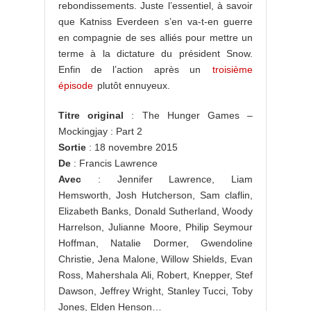
rebondissements. Juste l’essentiel, à savoir
que Katniss Everdeen s’en va-t-en guerre
en compagnie de ses alliés pour mettre un
terme à la dictature du président Snow.
Enfin de l’action après un
troisième
épisode
plutôt ennuyeux.
Titre original
: The Hunger Games –
Mockingjay : Part 2
Sortie
: 18 novembre 2015
De
: Francis Lawrence
Avec
: Jennifer Lawrence, Liam
Hemsworth, Josh Hutcherson, Sam claflin,
Elizabeth Banks, Donald Sutherland, Woody
Harrelson, Julianne Moore, Philip Seymour
Hoffman, Natalie Dormer, Gwendoline
Christie, Jena Malone, Willow Shields, Evan
Ross, Mahershala Ali, Robert, Knepper, Stef
Dawson, Jeffrey Wright, Stanley Tucci, Toby
Jones, Elden Henson…