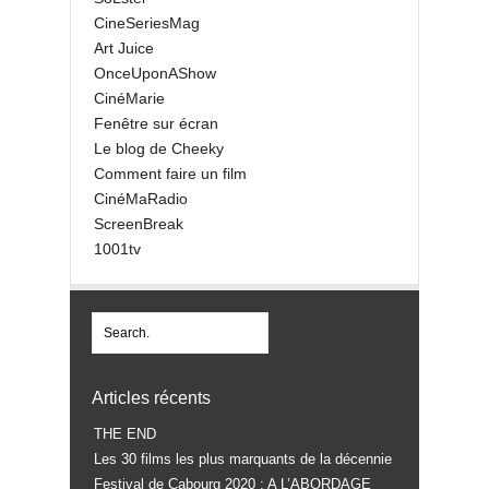
CineSeriesMag
Art Juice
OnceUponAShow
CinéMarie
Fenêtre sur écran
Le blog de Cheeky
Comment faire un film
CinéMaRadio
ScreenBreak
1001tv
Articles récents
THE END
Les 30 films les plus marquants de la décennie
Festival de Cabourg 2020 : A L’ABORDAGE