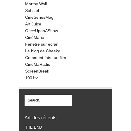
Marthy Wall
SoLstel
CineSeriesMag
Art Juice
OnceUponAShow
CinéMarie
Fenêtre sur écran
Le blog de Cheeky
Comment faire un film
CinéMaRadio
ScreenBreak
1001tv
Articles récents
THE END