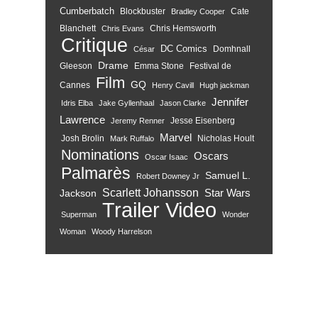
Cumberbatch
Blockbuster
Cate
Bradley Cooper
Blanchett
Chris Hemsworth
Chris Evans
Critique
DC Comics
Domhnall
César
Drame
Gleeson
Emma Stone
Festival de
Film
GQ
Cannes
Henry Cavill
Hugh jackman
Jennifer
Idris Elba
Jake Gyllenhaal
Jason Clarke
Lawrence
Jesse Eisenberg
Jeremy Renner
Marvel
Josh Brolin
Nicholas Hoult
Mark Ruffalo
Nominations
Oscars
Oscar Isaac
Palmarès
Samuel L.
Robert Downey Jr
Scarlett Johansson
Star Wars
Jackson
Trailer
Video
Superman
Wonder
Woman
Woody Harrelson