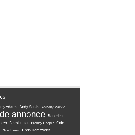
tes
Amy Adams
Andy Serkis
Anthony Mackie
de annonce
Benedict
atch
Blockbuster
Cate
Bradley Cooper
Chris Hemsworth
Chris Evans