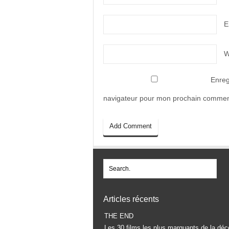
E
W
Enreg
navigateur pour mon prochain commen
Articles récents
THE END
Les 30 films les plus marquants de la déc