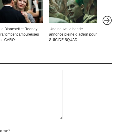
te Blanchett et Rooney
Une nouvelle bande
Une 3e bande an
ra tombent amoureuses
annonce pleine d’action pour
magnifique pour
ns CAROL
SUICIDE SQUAD
INTERSTELLAR (v
ame*