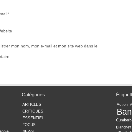
mail*
ebsite
istrer mon nom, mon e-mail et mon site web dans le
taire.
Catégories
Étiquet
ARTICLES
Action
Ban
CRITIQUES
ESSENTIEL
Cumberb
FOCUS
Blanchett
ennie
NEWS