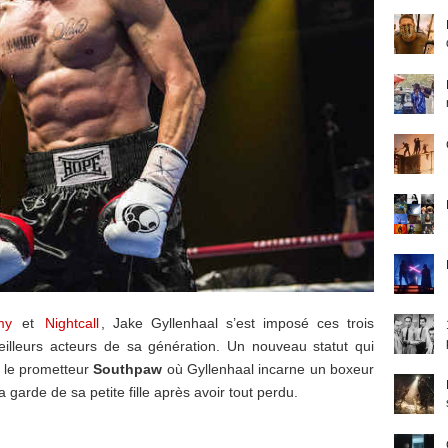
my
et
Nightcall
, Jake Gyllenhaal s’est imposé ces trois
lleurs acteurs de sa génération. Un nouveau statut qui
c le prometteur
Southpaw
où Gyllenhaal incarne un boxeur
 garde de sa petite fille après avoir tout perdu.