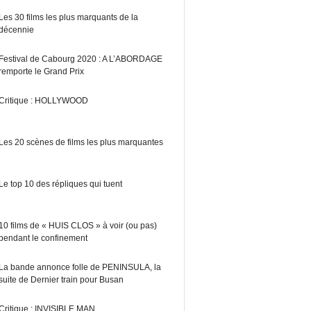
Les 30 films les plus marquants de la
décennie
Festival de Cabourg 2020 : A L’ABORDAGE
remporte le Grand Prix
Critique : HOLLYWOOD
Les 20 scènes de films les plus marquantes
Le top 10 des répliques qui tuent
10 films de « HUIS CLOS » à voir (ou pas)
pendant le confinement
La bande annonce folle de PENINSULA, la
suite de Dernier train pour Busan
Critique : INVISIBLE MAN