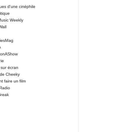
ues d'une cinéphile
itique
 Music Weekly
Wall
riesMag
e
onAShow
ie
 sur écran
 de Cheeky
 faire un film
Radio
Break