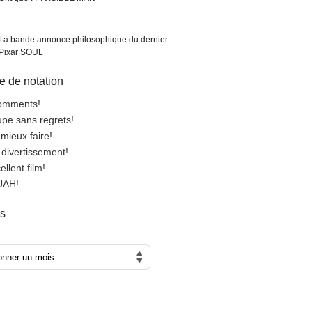
La bande annonce philosophique du dernier
Pixar SOUL
 de notation
comments!
oupe sans regrets!
 mieux faire!
n divertissement!
cellent film!
OUAH!
es