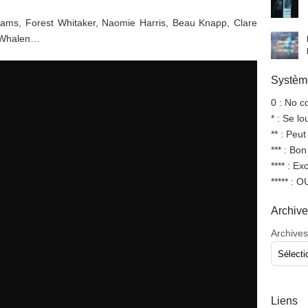
ams, Forest Whitaker, Naomie Harris, Beau Knapp, Clare
d Whalen…
Système
0 : No 
* : Se l
** : Peut
*** : Bo
**** : Ex
***** : 
Archiv
Archives
Liens