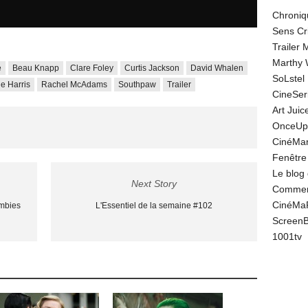
Chroniq
Sens Cr
Trailer
Marthy 
e
Beau Knapp
Clare Foley
Curtis Jackson
David Whalen
SoLstel
e Harris
Rachel McAdams
Southpaw
Trailer
CineSe
Art Juic
OnceUp
CinéMar
Fenêtre
Le blog
Next Story
Comment
CinéMa
ombies
L'Essentiel de la semaine #102
Screen
1001tv