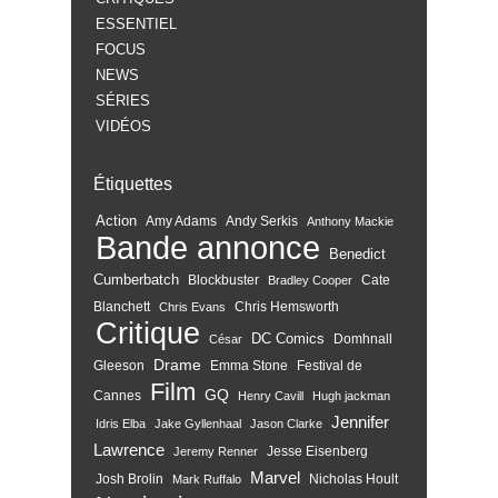
ESSENTIEL
FOCUS
NEWS
SÉRIES
VIDÉOS
Étiquettes
Action
Amy Adams
Andy Serkis
Anthony Mackie
Bande annonce
Benedict
Cumberbatch
Blockbuster
Cate
Bradley Cooper
Blanchett
Chris Hemsworth
Chris Evans
Critique
DC Comics
Domhnall
César
Drame
Gleeson
Emma Stone
Festival de
Film
GQ
Cannes
Henry Cavill
Hugh jackman
Jennifer
Idris Elba
Jake Gyllenhaal
Jason Clarke
Lawrence
Jesse Eisenberg
Jeremy Renner
Marvel
Josh Brolin
Nicholas Hoult
Mark Ruffalo