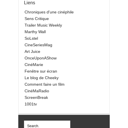
Liens
Chroniques d'une cinéphile
Sens Critique
Trailer Music Weekly
Marthy Wall
SoLstel
CineSeriesMag
Art Juice
OnceUponAShow
CinéMarie
Fenêtre sur écran
Le blog de Cheeky
Comment faire un film
CinéMaRadio
ScreenBreak
1001tv