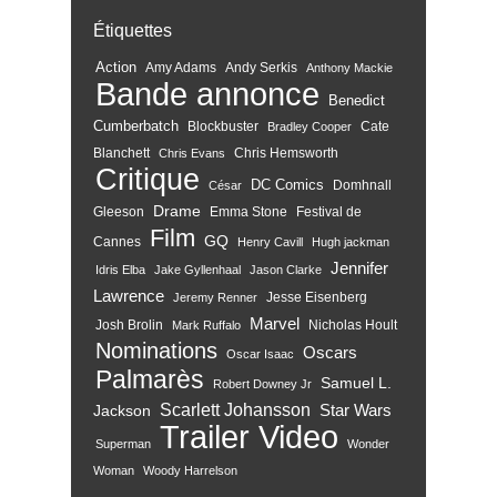
Étiquettes
Action
Amy Adams
Andy Serkis
Anthony Mackie
Bande annonce
Benedict
Cumberbatch
Blockbuster
Cate
Bradley Cooper
Blanchett
Chris Hemsworth
Chris Evans
Critique
DC Comics
Domhnall
César
Drame
Gleeson
Emma Stone
Festival de
Film
GQ
Cannes
Henry Cavill
Hugh jackman
Jennifer
Idris Elba
Jake Gyllenhaal
Jason Clarke
Lawrence
Jesse Eisenberg
Jeremy Renner
Marvel
Josh Brolin
Nicholas Hoult
Mark Ruffalo
Nominations
Oscars
Oscar Isaac
Palmarès
Samuel L.
Robert Downey Jr
Scarlett Johansson
Star Wars
Jackson
Trailer
Video
Superman
Wonder
Woman
Woody Harrelson