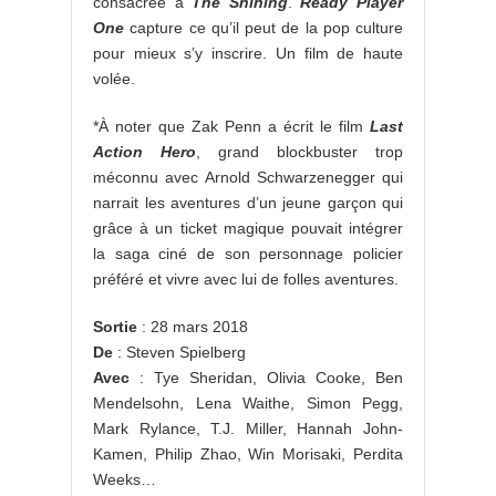
consacrée à
The Shining
.
Ready Player
One
capture ce qu’il peut de la pop culture
pour mieux s’y inscrire. Un film de haute
volée.
*À noter que Zak Penn a écrit le film
Last
Action Hero
, grand blockbuster trop
méconnu avec Arnold Schwarzenegger qui
narrait les aventures d’un jeune garçon qui
grâce à un ticket magique pouvait intégrer
la saga ciné de son personnage policier
préféré et vivre avec lui de folles aventures.
Sortie
: 28 mars 2018
De
: Steven Spielberg
Avec
: Tye Sheridan, Olivia Cooke, Ben
Mendelsohn, Lena Waithe, Simon Pegg,
Mark Rylance, T.J. Miller, Hannah John-
Kamen, Philip Zhao, Win Morisaki, Perdita
Weeks…