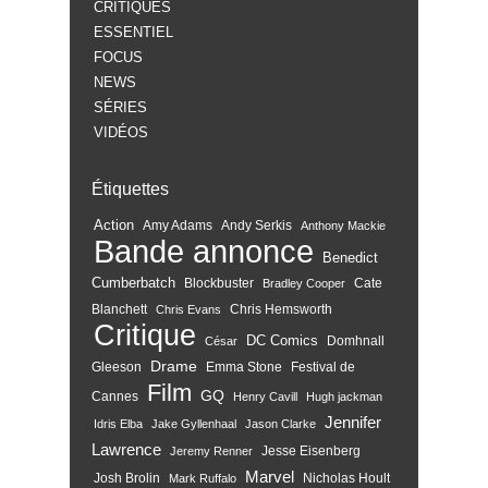
CRITIQUES
ESSENTIEL
FOCUS
NEWS
SÉRIES
VIDÉOS
Étiquettes
Action
Amy Adams
Andy Serkis
Anthony Mackie
Bande annonce
Benedict
Cumberbatch
Blockbuster
Cate
Bradley Cooper
Blanchett
Chris Hemsworth
Chris Evans
Critique
DC Comics
Domhnall
César
Drame
Gleeson
Emma Stone
Festival de
Film
GQ
Cannes
Henry Cavill
Hugh jackman
Jennifer
Idris Elba
Jake Gyllenhaal
Jason Clarke
Lawrence
Jesse Eisenberg
Jeremy Renner
Marvel
Josh Brolin
Nicholas Hoult
Mark Ruffalo