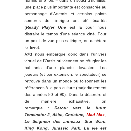
hormis une fois – dans un souci d’humilité,
une place plus importante est consacrée au
personnage d’Artemis et certains points
sombres de l’intrigue ont été écartés
(
Ready Player One
est là pour nous
distraire le temps d’une séance ciné. Pour
un point de vue plus satirique, on achètera
le livre).
RP1
nous embarque donc dans l’univers
virtuel de l’Oasis où viennent se réfugier les
habitants d’une planète dévastée. Les
joueurs (et par extension, le spectateur) se
retrouve dans un monde où foisonnent les
références à la pop culture (majoritairement
des années 80 et 90). Dans le désordre et
de manière exhaustive, on
remarque :
Retour vers le futur
,
Terminator 2
,
Akira,
Christine,
Mad Max
,
Le Seigneur des anneaux
,
Star Wars
,
King Kong
,
Jurassic Park
,
La vie est