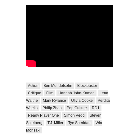
Action
Ben Mendelsohn
Blockbuster
Critique
Film
Hannah John-Kamen
Lena
Waithe
Mark Rylance
Olivia Cooke
Perdita
Weeks
Philip Zhao
Pop Culture
RD1
Ready Player One
Simon Pegg
Steven
Spielberg
T.J. Miller
Tye Sheridan
Win
Morisaki