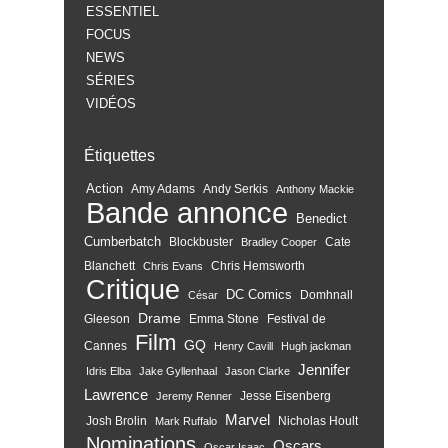
ESSENTIEL
FOCUS
NEWS
SÉRIES
VIDÉOS
Étiquettes
Action
Amy Adams
Andy Serkis
Anthony Mackie
Bande annonce
Benedict
Cumberbatch
Blockbuster
Cate
Bradley Cooper
Blanchett
Chris Hemsworth
Chris Evans
Critique
DC Comics
Domhnall
César
Drame
Gleeson
Emma Stone
Festival de
Film
GQ
Cannes
Henry Cavill
Hugh jackman
Jennifer
Idris Elba
Jake Gyllenhaal
Jason Clarke
Lawrence
Jesse Eisenberg
Jeremy Renner
Marvel
Josh Brolin
Nicholas Hoult
Mark Ruffalo
Nominations
Oscars
Oscar Isaac