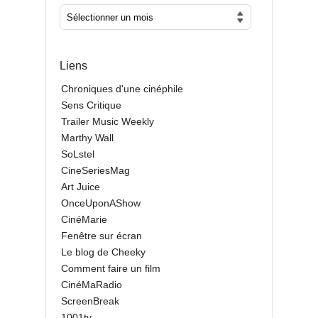
Liens
Chroniques d'une cinéphile
Sens Critique
Trailer Music Weekly
Marthy Wall
SoLstel
CineSeriesMag
Art Juice
OnceUponAShow
CinéMarie
Fenêtre sur écran
Le blog de Cheeky
Comment faire un film
CinéMaRadio
ScreenBreak
1001tv