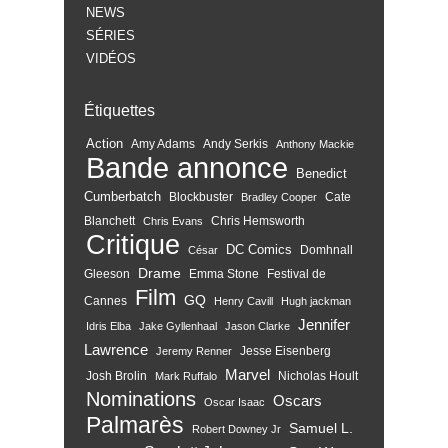
NEWS
SÉRIES
VIDÉOS
Étiquettes
Action
Amy Adams
Andy Serkis
Anthony Mackie
Bande annonce
Benedict
Cumberbatch
Blockbuster
Cate
Bradley Cooper
Blanchett
Chris Hemsworth
Chris Evans
Critique
DC Comics
Domhnall
César
Drame
Gleeson
Emma Stone
Festival de
Film
GQ
Cannes
Henry Cavill
Hugh jackman
Jennifer
Idris Elba
Jake Gyllenhaal
Jason Clarke
Lawrence
Jesse Eisenberg
Jeremy Renner
Marvel
Josh Brolin
Nicholas Hoult
Mark Ruffalo
Nominations
Oscars
Oscar Isaac
Palmarès
Samuel L.
Robert Downey Jr