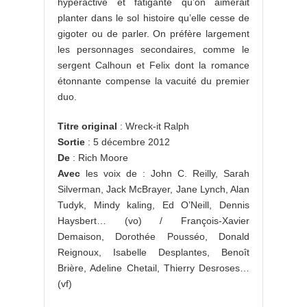
hyperactive et fatigante qu’on aimerait
planter dans le sol histoire qu’elle cesse de
gigoter ou de parler. On préfère largement
les personnages secondaires, comme le
sergent Calhoun et Felix dont la romance
étonnante compense la vacuité du premier
duo.
Titre original
: Wreck-it Ralph
Sortie
: 5 décembre 2012
De
: Rich Moore
Avec
les voix de : John C. Reilly, Sarah
Silverman, Jack McBrayer, Jane Lynch, Alan
Tudyk, Mindy kaling, Ed O’Neill, Dennis
Haysbert… (vo) / François-Xavier
Demaison, Dorothée Pousséo, Donald
Reignoux, Isabelle Desplantes, Benoît
Brière, Adeline Chetail, Thierry Desroses…
(vf)