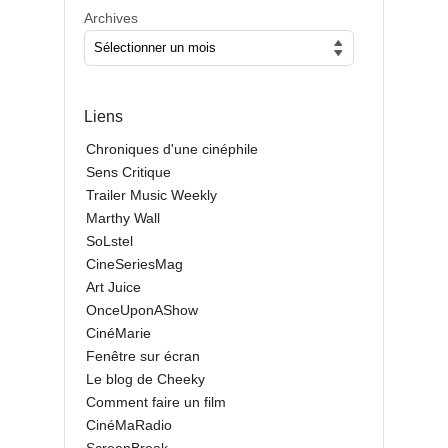
Archives
Liens
Chroniques d'une cinéphile
Sens Critique
Trailer Music Weekly
Marthy Wall
SoLstel
CineSeriesMag
Art Juice
OnceUponAShow
CinéMarie
Fenêtre sur écran
Le blog de Cheeky
Comment faire un film
CinéMaRadio
ScreenBreak