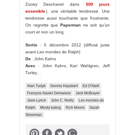
Zooey Deschanel dans
500 jours
ensemble
), une véritable tendresse. Une
tendresse aussi touchante que frustrante.
On regrette que
Paperman
ne soit qu’un
court et non un long.
Sortie
: 5 décembre 2012 (diffusé juste
avant Les mondes de Ralph)
De
: John Kahrs
Avec
: John Kahrs, Kari Wahlgren, Jeff
Turley…
Alan Tudyk
Dennis Haysbert
Ed O’Neill
François-Xavier Demaison
Jack McBrayer
Jane Lynch
John C. Reilly
Les mondes de
Ralph
Mindy kaling
Rich Moore
Sarah
Silverman