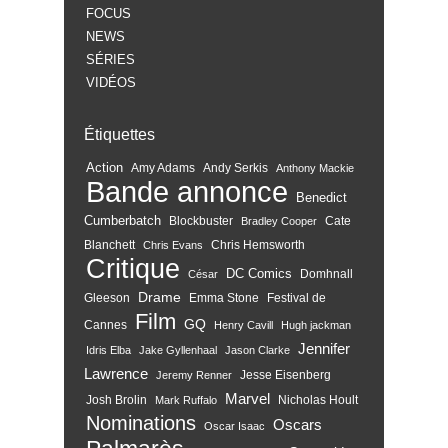
FOCUS
NEWS
SÉRIES
VIDÉOS
Étiquettes
Action
Amy Adams
Andy Serkis
Anthony Mackie
Bande annonce
Benedict
Cumberbatch
Blockbuster
Cate
Bradley Cooper
Blanchett
Chris Hemsworth
Chris Evans
Critique
DC Comics
Domhnall
César
Drame
Gleeson
Emma Stone
Festival de
Film
GQ
Cannes
Henry Cavill
Hugh jackman
Jennifer
Idris Elba
Jake Gyllenhaal
Jason Clarke
Lawrence
Jesse Eisenberg
Jeremy Renner
Marvel
Josh Brolin
Nicholas Hoult
Mark Ruffalo
Nominations
Oscars
Oscar Isaac