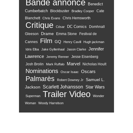
Bande annonce
Benedict
Cumberbatch
Blockbuster
Cate
Bradley Cooper
Blanchett
Chris Hemsworth
Chris Evans
Critique
DC Comics
Domhnall
César
Drame
Gleeson
Emma Stone
Festival de
Film
GQ
Cannes
Henry Cavill
Hugh jackman
Jennifer
Idris Elba
Jake Gyllenhaal
Jason Clarke
Lawrence
Jesse Eisenberg
Jeremy Renner
Marvel
Josh Brolin
Nicholas Hoult
Mark Ruffalo
Nominations
Oscars
Oscar Isaac
Palmarès
Samuel L.
Robert Downey Jr
Scarlett Johansson
Star Wars
Jackson
Trailer
Video
Superman
Wonder
Woman
Woody Harrelson