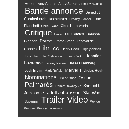
Action
Amy Adams
Andy Serkis
Anthony Mackie
Bande annonce
Benedict
Cumberbatch
Blockbuster
Cate
Bradley Cooper
Blanchett
Chris Hemsworth
Chris Evans
Critique
DC Comics
Domhnall
César
Drame
Gleeson
Emma Stone
Festival de
Film
GQ
Cannes
Henry Cavill
Hugh jackman
Jennifer
Idris Elba
Jake Gyllenhaal
Jason Clarke
Lawrence
Jesse Eisenberg
Jeremy Renner
Marvel
Josh Brolin
Nicholas Hoult
Mark Ruffalo
Nominations
Oscars
Oscar Isaac
Palmarès
Samuel L.
Robert Downey Jr
Scarlett Johansson
Star Wars
Jackson
Trailer
Video
Superman
Wonder
Woman
Woody Harrelson