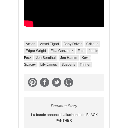
Action
Ansel Elgort
Baby Driver
Critique
Edgar Wright
Eiza Gonzalez
Film
Jamie
Foxx
Jon Bernthal
Jon Hamm
Kevin
Spacey
Lily James
Suspens
Thriller
Previous Story
La bande annonce hallucinante de BLACK
PANTHER