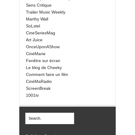
Sens Critique
Trailer Music Weekly
Marthy Wall
SoLstel
CineSeriesMag
Art Juice
OnceUponAShow
CinéMarie
Fenêtre sur écran
Le blog de Cheeky
Comment faire un film
CinéMaRadio
ScreenBreak
1001tv