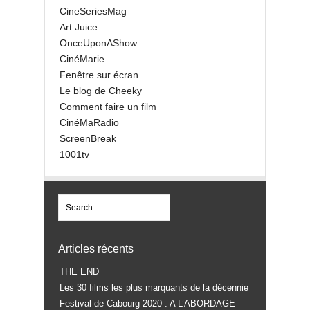
CineSeriesMag
Art Juice
OnceUponAShow
CinéMarie
Fenêtre sur écran
Le blog de Cheeky
Comment faire un film
CinéMaRadio
ScreenBreak
1001tv
Articles récents
THE END
Les 30 films les plus marquants de la décennie
Festival de Cabourg 2020 : A L’ABORDAGE