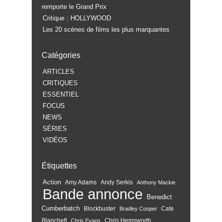
remporte le Grand Prix
Critique : HOLLYWOOD
Les 20 scènes de films les plus marquantes
Catégories
ARTICLES
CRITIQUES
ESSENTIEL
FOCUS
NEWS
SÉRIES
VIDÉOS
Étiquettes
Action
Amy Adams
Andy Serkis
Anthony Mackie
Bande annonce
Benedict
Cumberbatch
Blockbuster
Cate
Bradley Cooper
Blanchett
Chris Hemsworth
Chris Evans