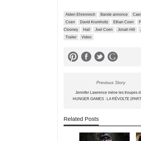
Alden Ehrenreich
Bande annonce
Caes
Coen
David Krumholtz
Ethan Coen
F
Clooney
Hail
Joel Coen
Jonah Hill
Trailer
Video
Previous Story
Jennifer Lawrence mène les troupes 
HUNGER GAMES : LA RÉVOLTE (PART
Related Posts