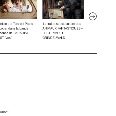
nicio del Toro est Pablo
Le trailer spectaculaire des
EDGE OF TOMORR
cobar dans la bande
ANIMAUX FANTASTIQUES –
nouvelle bande a
nonce de PARADISE
LES CRIMES DE
(vost)
ST (vost)
GRINDELWALD
ame*