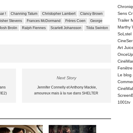
Chroniq
Sens Cr
ar !
Channing Tatum
Christopher Lambert
Clancy Brown
Trailer
isher Stevens
Frances McDormand
Frères Coen
George
Marthy 
Josh Brolin
Ralph Fiennes
Scarlett Johansson
Tilda Swinton
SoLstel
CineSe
Art Juic
OnceUp
CinéMar
Fenêtre
Le blog
Next Story
Comment
dans
Jennifer Connelly et Anthony Mackie,
CinéMa
IE2)
amoureux mais à la rue dans SHELTER
Screen
1001tv