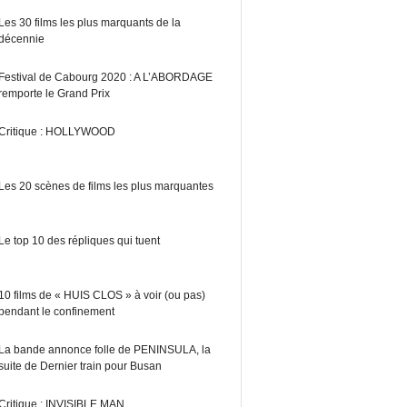
Les 30 films les plus marquants de la
décennie
Festival de Cabourg 2020 : A L’ABORDAGE
remporte le Grand Prix
Critique : HOLLYWOOD
Les 20 scènes de films les plus marquantes
Le top 10 des répliques qui tuent
10 films de « HUIS CLOS » à voir (ou pas)
pendant le confinement
La bande annonce folle de PENINSULA, la
suite de Dernier train pour Busan
Critique : INVISIBLE MAN