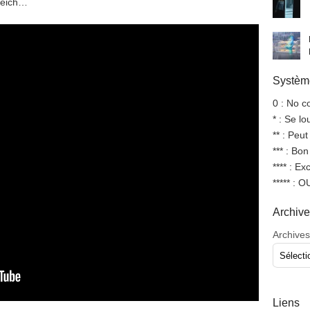
reich…
Système
0 : No 
* : Se l
** : Peut
*** : Bo
**** : Ex
***** : 
Archiv
Archives
Liens