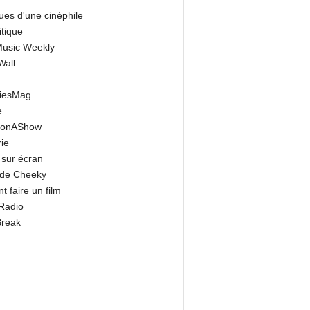
ues d'une cinéphile
itique
 Music Weekly
Wall
riesMag
e
onAShow
ie
 sur écran
 de Cheeky
 faire un film
Radio
Break