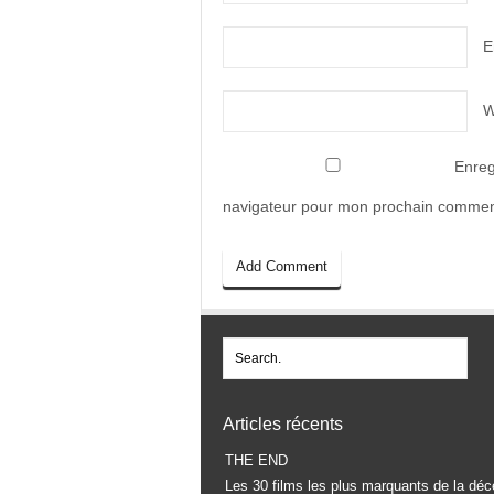
E
W
Enreg
navigateur pour mon prochain commen
Articles récents
THE END
Les 30 films les plus marquants de la déc