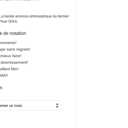
La bande annonce philosophique du dernier
Pixar SOUL
 de notation
comments!
oupe sans regrets!
 mieux faire!
n divertissement!
cellent film!
OUAH!
es