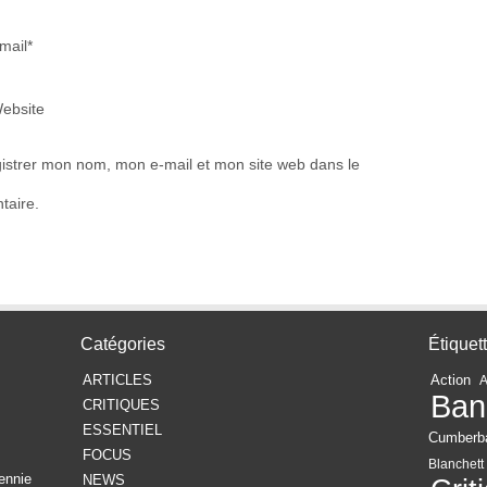
mail*
ebsite
istrer mon nom, mon e-mail et mon site web dans le
taire.
Catégories
Étiquet
ARTICLES
Action
Ban
CRITIQUES
ESSENTIEL
Cumberb
FOCUS
Blanchett
ennie
NEWS