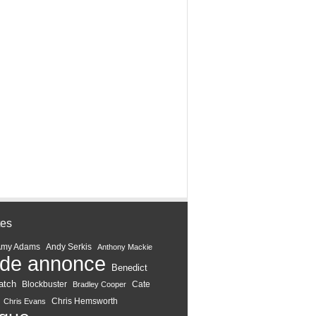
tes
Amy Adams
Andy Serkis
Anthony Mackie
de annonce
Benedict
atch
Blockbuster
Cate
Bradley Cooper
Chris Hemsworth
Chris Evans