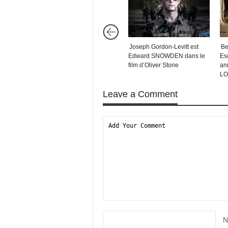
Joseph Gordon-Levitt est
Be
Edward SNOWDEN dans le
Es
film d’Oliver Stone
an
LO
Leave a Comment
N