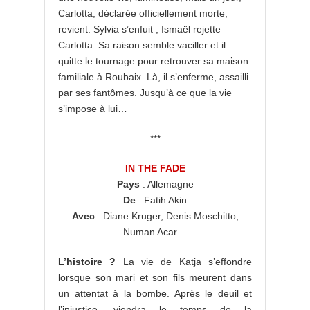
Carlotta, déclarée officiellement morte,
revient. Sylvia s’enfuit ; Ismaël rejette
Carlotta. Sa raison semble vaciller et il
quitte le tournage pour retrouver sa maison
familiale à Roubaix. Là, il s’enferme, assailli
par ses fantômes. Jusqu’à ce que la vie
s’impose à lui…
***
IN THE FADE
Pays
: Allemagne
De
: Fatih Akin
Avec
: Diane Kruger, Denis Moschitto,
Numan Acar…
L’histoire ?
La vie de Katja s’effondre
lorsque son mari et son fils meurent dans
un attentat à la bombe. Après le deuil et
l’injustice, viendra le temps de la