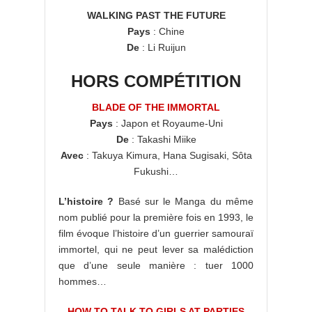
WALKING PAST THE FUTURE
Pays
: Chine
De
: Li Ruijun
HORS COMPÉTITION
BLADE OF THE IMMORTAL
Pays
: Japon et Royaume-Uni
De
: Takashi Miike
Avec
: Takuya Kimura, Hana Sugisaki, Sôta
Fukushi…
L’histoire ?
Basé sur le Manga du même
nom publié pour la première fois en 1993, le
film évoque l’histoire d’un guerrier samouraï
immortel, qui ne peut lever sa malédiction
que d’une seule manière : tuer 1000
hommes…
HOW TO TALK TO GIRLS AT PARTIES