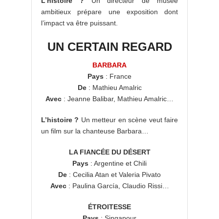
L’histoire ?
Un directeur de musée
ambitieux prépare une exposition dont
l’impact va être puissant.
UN CERTAIN REGARD
BARBARA
Pays
: France
De
: Mathieu Amalric
Avec
: Jeanne Balibar, Mathieu Amalric…
L’histoire ?
Un metteur en scène veut faire
un film sur la chanteuse Barbara…
LA FIANCÉE DU DÉSERT
Pays
: Argentine et Chili
De
: Cecilia Atan et Valeria Pivato
Avec
: Paulina García, Claudio Rissi…
ÉTROITESSE
Pays
: Singapour