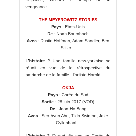
vengeance.
THE MEYEROWITZ STORIES
Pays
: Etats-Unis
De
: Noah Baumbach
Avec
: Dustin Hoffman, Adam Sandler, Ben
Stiller…
L’histoire ?
Une famille new-yorkaise se
réunit en vue de la rétrospective du
patriarche de la famille : l’artiste Harold.
OKJA
Pays
: Corée du Sud
Sortie
: 28 juin 2017 (VOD)
De
: Joon-Ho Bong
Avec
: Seo-hyun Ahn, Tilda Swinton, Jake
Gyllenhaal…
L’histoire ?
Durant dix ans en Corée du