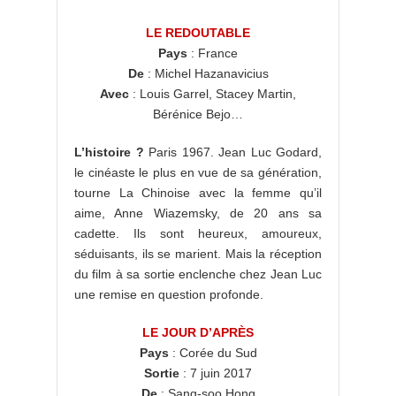
LE REDOUTABLE
Pays
: France
De
: Michel Hazanavicius
Avec
: Louis Garrel, Stacey Martin,
Bérénice Bejo…
L’histoire ?
Paris 1967. Jean Luc Godard,
le cinéaste le plus en vue de sa génération,
tourne La Chinoise avec la femme qu’il
aime, Anne Wiazemsky, de 20 ans sa
cadette. Ils sont heureux, amoureux,
séduisants, ils se marient. Mais la réception
du film à sa sortie enclenche chez Jean Luc
une remise en question profonde.
LE JOUR D’APRÈS
Pays
: Corée du Sud
Sortie
: 7 juin 2017
De
: Sang-soo Hong