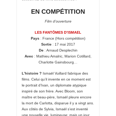
EN COMPÉTITION
Film d’ouverture
LES FANTÔMES D’ISMAEL
Pays
: France (Hors compétition)
Sortie
: 17 mai 2017
De
: Arnaud Desplechin
Avec
: Mathieu Amalric, Marion Cotillard,
Charlotte Gainsbourg…
L’histoire ?
Ismaël Vuillard fabrique des
films. Celui qu’il invente en ce moment est
le portrait d’Ivan, un diplomate atypique
inspiré de son frère. Avec Bloom, son
maître et beau-père, Ismaël pleure encore
la mort de Carlotta, disparue il y a vingt ans.
Aux côtés de Sylvia, Ismaël s’est inventé
une nouvelle vie, lumineuse; mais un jour,