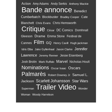
Action
Amy Adams
Andy Serkis
Anthony Mackie
Bande annonce
Benedict
Cumberbatch
Blockbuster
Cate
Bradley Cooper
Blanchett
Chris Hemsworth
Chris Evans
Critique
DC Comics
Domhnall
César
Drame
Gleeson
Emma Stone
Festival de
Film
GQ
Cannes
Henry Cavill
Hugh jackman
Jennifer
Idris Elba
Jake Gyllenhaal
Jason Clarke
Lawrence
Jesse Eisenberg
Jeremy Renner
Marvel
Josh Brolin
Nicholas Hoult
Mark Ruffalo
Nominations
Oscars
Oscar Isaac
Palmarès
Samuel L.
Robert Downey Jr
Scarlett Johansson
Star Wars
Jackson
Trailer
Video
Superman
Wonder
Woman
Woody Harrelson