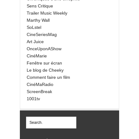
Sens Critique
Trailer Music Weekly
Marthy Wall
SoLstel
CineSeriesMag
Art Juice
OnceUponAShow
CinéMarie
Fenêtre sur écran
Le blog de Cheeky
Comment faire un film
CinéMaRadio
ScreenBreak
1001tv