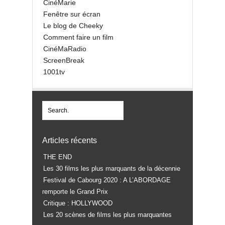
CinéMarie
Fenêtre sur écran
Le blog de Cheeky
Comment faire un film
CinéMaRadio
ScreenBreak
1001tv
Articles récents
THE END
Les 30 films les plus marquants de la décennie
Festival de Cabourg 2020 : A L’ABORDAGE
remporte le Grand Prix
Critique : HOLLYWOOD
Les 20 scènes de films les plus marquantes