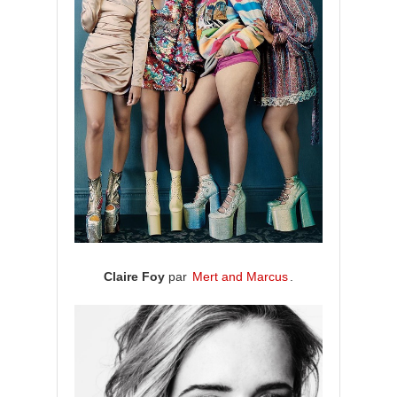
Claire Foy
par
Mert and Marcus
.