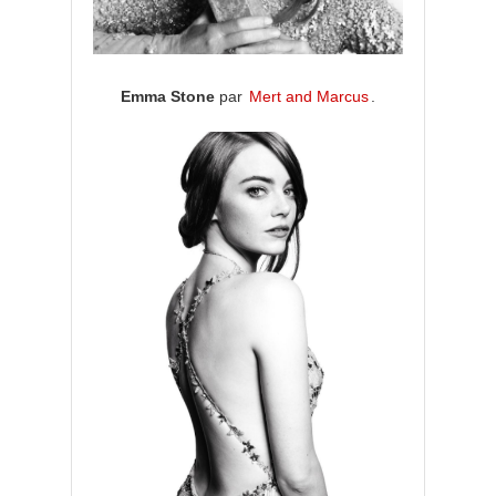
Emma Stone
par
Mert and Marcus
.