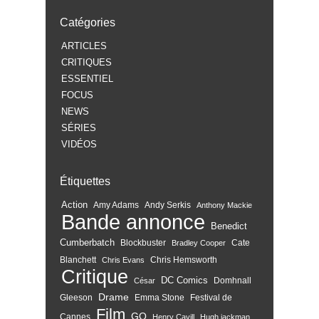
Catégories
ARTICLES
CRITIQUES
ESSENTIEL
FOCUS
NEWS
SÉRIES
VIDÉOS
Étiquettes
Action
Amy Adams
Andy Serkis
Anthony Mackie
Bande annonce
Benedict
Cumberbatch
Blockbuster
Cate
Bradley Cooper
Blanchett
Chris Hemsworth
Chris Evans
Critique
DC Comics
Domhnall
César
Drame
Gleeson
Emma Stone
Festival de
Film
GQ
Cannes
Henry Cavill
Hugh jackman