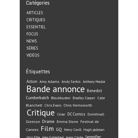
Catégories
ARTICLES
CRITIQUES
ESSENTIEL
FOCUS
NEWS
SÉRIES
VIDÉOS
Étiquettes
Action
Amy Adams
Andy Serkis
Anthony Mackie
Bande annonce
Benedict
Cumberbatch
Blockbuster
Cate
Bradley Cooper
Blanchett
Chris Hemsworth
Chris Evans
Critique
DC Comics
Domhnall
César
Drame
Gleeson
Emma Stone
Festival de
Film
GQ
Cannes
Henry Cavill
Hugh jackman
Jennifer
Idris Elba
Jake Gyllenhaal
Jason Clarke