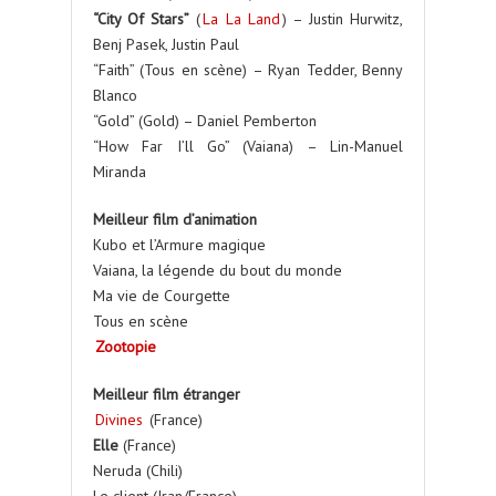
“City Of Stars”
(
La La Land
) – Justin Hurwitz,
Benj Pasek, Justin Paul
“Faith” (Tous en scène) – Ryan Tedder, Benny
Blanco
“Gold” (Gold) – Daniel Pemberton
“How Far I’ll Go” (Vaiana) – Lin-Manuel
Miranda
Meilleur film d’animation
Kubo et l’Armure magique
Vaiana, la légende du bout du monde
Ma vie de Courgette
Tous en scène
Zootopie
Meilleur film étranger
Divines
(France)
Elle
(France)
Neruda (Chili)
Le client (Iran/France)