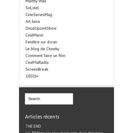
Marthy Wall
SoLstel
CineSeriesMag
Art Juice
OnceUponAShow
CinéMarie
Fenêtre sur écran
Le blog de Cheeky
Comment faire un film
CinéMaRadio
ScreenBreak
1001tv
Articles récents
THE END