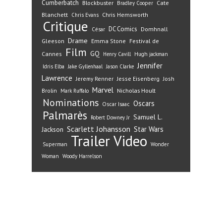
Cumberbatch
Blockbuster
Cate
Bradley Cooper
Blanchett
Chris Hemsworth
Chris Evans
Critique
DC Comics
Domhnall
César
Drame
Gleeson
Emma Stone
Festival de
Film
GQ
Cannes
Henry Cavill
Hugh jackman
Jennifer
Idris Elba
Jake Gyllenhaal
Jason Clarke
Lawrence
Jeremy Renner
Jesse Eisenberg
Josh
Marvel
Nicholas Hoult
Brolin
Mark Ruffalo
Nominations
Oscars
Oscar Isaac
Palmarès
Samuel L.
Robert Downey Jr
Scarlett Johansson
Star Wars
Jackson
Trailer
Video
Superman
Wonder
Woman
Woody Harrelson