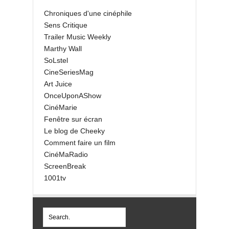
Chroniques d'une cinéphile
Sens Critique
Trailer Music Weekly
Marthy Wall
SoLstel
CineSeriesMag
Art Juice
OnceUponAShow
CinéMarie
Fenêtre sur écran
Le blog de Cheeky
Comment faire un film
CinéMaRadio
ScreenBreak
1001tv