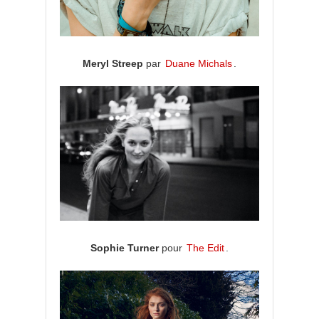
Meryl Streep
par
Duane Michals
.
Sophie Turner
pour
The Edit
.