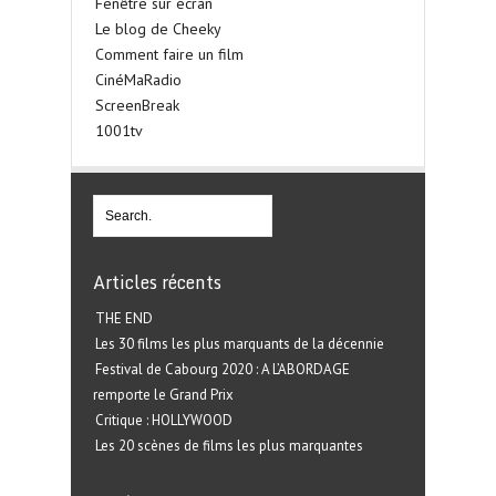
Fenêtre sur écran
Le blog de Cheeky
Comment faire un film
CinéMaRadio
ScreenBreak
1001tv
Articles récents
THE END
Les 30 films les plus marquants de la décennie
Festival de Cabourg 2020 : A L’ABORDAGE
remporte le Grand Prix
Critique : HOLLYWOOD
Les 20 scènes de films les plus marquantes