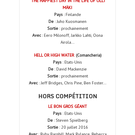
THE HAPPIEST DAY IN THE LIFE OF OLLI
MÄKI
Pays
: Finlande
De
: Juho Kuosmanen
Sortie
: prochainement
Avec
: Eero Milonoff, Jarkko Lahti, Oona
Airola…
HELL OR HIGH WATER
(Comancheria)
Pays
: Etats-Unis
De
: David Mackenzie
Sortie
: prochainement
Avec
: Jeff Bridges, Chris Pine, Ben Foster…
HORS COMPÉTITION
LE BON GROS GÉANT
Pays
: Etats-Unis
De
: Steven Spielberg
Sortie
: 20 juillet 2016
Avec
: Ruby Barnhill, Mark Rylance, Rebecca