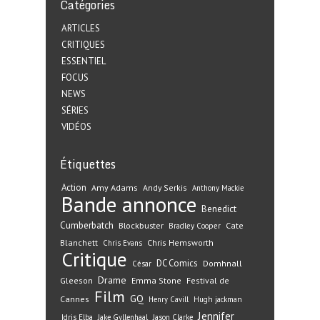
Catégories
ARTICLES
CRITIQUES
ESSENTIEL
FOCUS
NEWS
SÉRIES
VIDÉOS
Étiquettes
Action
Amy Adams
Andy Serkis
Anthony Mackie
Bande annonce
Benedict
Cumberbatch
Blockbuster
Cate
Bradley Cooper
Blanchett
Chris Hemsworth
Chris Evans
Critique
DC Comics
Domhnall
César
Drame
Gleeson
Emma Stone
Festival de
Film
GQ
Cannes
Henry Cavill
Hugh jackman
Jennifer
Idris Elba
Jake Gyllenhaal
Jason Clarke