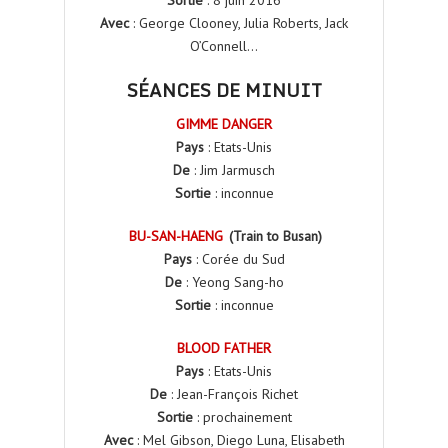
Sortie
: 8 juin 2016
Avec
: George Clooney, Julia Roberts, Jack
O’Connell…
SÉANCES DE MINUIT
GIMME DANGER
Pays
: Etats-Unis
De
: Jim Jarmusch
Sortie
: inconnue
BU-SAN-HAENG
(Train to Busan)
Pays
: Corée du Sud
De
: Yeong Sang-ho
Sortie
: inconnue
BLOOD FATHER
Pays
: Etats-Unis
De
: Jean-François Richet
Sortie
: prochainement
Avec
: Mel Gibson, Diego Luna, Elisabeth