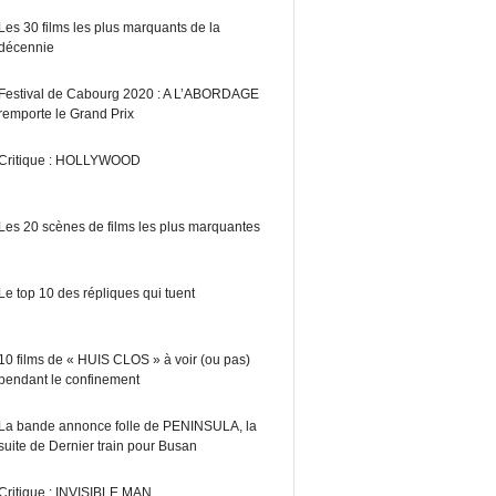
Les 30 films les plus marquants de la
décennie
Festival de Cabourg 2020 : A L’ABORDAGE
remporte le Grand Prix
Critique : HOLLYWOOD
Les 20 scènes de films les plus marquantes
Le top 10 des répliques qui tuent
10 films de « HUIS CLOS » à voir (ou pas)
pendant le confinement
La bande annonce folle de PENINSULA, la
suite de Dernier train pour Busan
Critique : INVISIBLE MAN