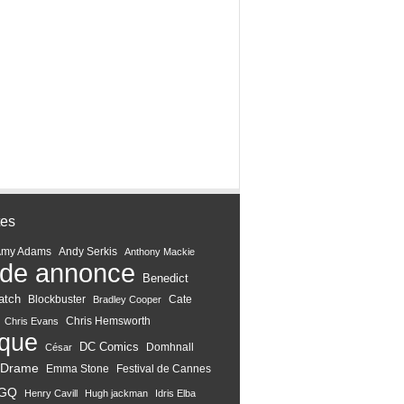
tes
Amy Adams
Andy Serkis
Anthony Mackie
de annonce
Benedict
atch
Blockbuster
Cate
Bradley Cooper
Chris Hemsworth
Chris Evans
ique
DC Comics
Domhnall
César
Drame
Emma Stone
Festival de Cannes
GQ
Henry Cavill
Hugh jackman
Idris Elba