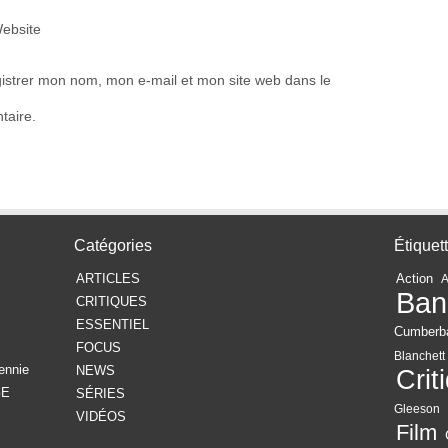
ebsite
istrer mon nom, mon e-mail et mon site web dans le
taire.
Catégories
Étiquet
ARTICLES
Action
Ban
CRITIQUES
ESSENTIEL
Cumberb
FOCUS
Blanchett
ennie
NEWS
Crit
GE
SÉRIES
Gleeson
VIDÉOS
Film