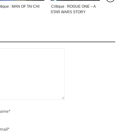
itique : MAN OF TAI CHI
Critique : ROGUE ONE – A
Critique : VALÉRI
STAR WARS STORY
CITÉ DES MILLE
PLANÈTES
ame*
mail*