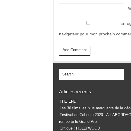
W
Enreg
navigateur pour mon prochain commen
Articles récents
THE END
Les 30 films les plus marquants de la déc
Festival de Cabourg 2020 : A L’ABORDA
remporte le Grand Prix
Critique : HOLLYWOOD