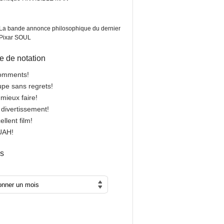
La bande annonce philosophique du dernier
Pixar SOUL
 de notation
comments!
oupe sans regrets!
 mieux faire!
n divertissement!
cellent film!
OUAH!
es