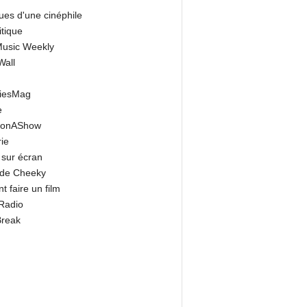
ues d'une cinéphile
itique
 Music Weekly
Wall
riesMag
e
onAShow
ie
 sur écran
 de Cheeky
 faire un film
Radio
Break