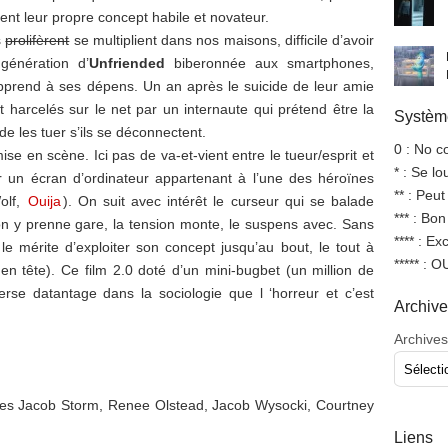
nt leur propre concept habile et novateur.
s
prolifèrent
se multiplient dans nos maisons, difficile d’avoir
génération d’
Unfriended
biberonnée aux smartphones,
’apprend à ses dépens. Un an après le suicide de leur amie
 harcelés sur le net par un internaute qui prétend être la
Système
e les tuer s’ils se déconnectent.
0 : No 
ise en scène. Ici pas de va-et-vient entre le tueur/esprit et
* : Se l
 un écran d’ordinateur appartenant à l’une des héroïnes
** : Peut
olf,
Ouija
). On suit avec intérêt le curseur qui se balade
*** : Bo
 y prenne gare, la tension monte, le suspens avec. Sans
**** : Ex
le mérite d’exploiter son concept jusqu’au bout, le tout à
***** : 
z en tête). Ce film 2.0 doté d’un mini-bugbet (un million de
erse datantage dans la sociologie que l ‘horreur et c’est
Archiv
Archives
oses Jacob Storm, Renee Olstead, Jacob Wysocki, Courtney
Liens