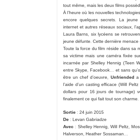
tout même, mais les deux films possède
À l’heure où les nouvelles technologie
encore quelques secrets. La jeune 
internet et autres réseaux sociaux, l
Laura Barns, six lycéens se retrouvent
jeune défunte. Cette dernière menace d
Toute la force du film réside dans sa m
sa victime mais une caméra fixée sur
incarnée par Shelley Hennig (Teen W
entre Skype, Facebook… et sans qu’on
être un chef d’oeuvre,
Unfriended
a 
l’aide d’un casting efficace (Will Pelt
dollars pour 16 jours de tournage) v
finalement ce qui fait tout son charme.
Sortie
: 24 juin 2015
De
: Levan Gabriadze
Avec
: Shelley Hennig, Will Peltz, M
Halverson, Heather Sossaman…