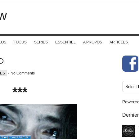
w
ÉOS
FOCUS
SÉRIES
ESSENTIEL
A PROPOS
ARTICLES
D
UES
-
No Comments
***
Powere
Dernier