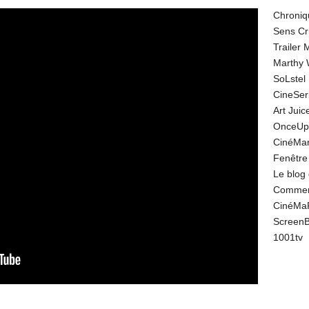
Chroniq
Sens Cr
Trailer
Marthy 
SoLstel
CineSe
Art Juic
OnceUp
CinéMar
Fenêtre
Le blog
Comment
CinéMa
Screen
1001tv