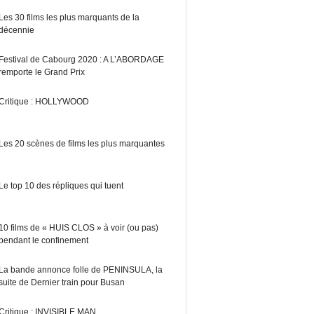
Les 30 films les plus marquants de la
décennie
Festival de Cabourg 2020 : A L’ABORDAGE
remporte le Grand Prix
Critique : HOLLYWOOD
Les 20 scènes de films les plus marquantes
Le top 10 des répliques qui tuent
10 films de « HUIS CLOS » à voir (ou pas)
pendant le confinement
La bande annonce folle de PENINSULA, la
suite de Dernier train pour Busan
Critique : INVISIBLE MAN