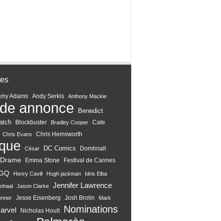
tes
Amy Adams
Andy Serkis
Anthony Mackie
de annonce
Benedict
atch
Blockbuster
Cate
Bradley Cooper
Chris Hemsworth
Chris Evans
ique
DC Comics
Domhnall
César
Drame
Emma Stone
Festival de Cannes
GQ
Henry Cavill
Hugh jackman
Idris Elba
Jennifer Lawrence
nhaal
Jason Clarke
Jesse Eisenberg
Josh Brolin
enner
Mark
Nominations
arvel
Nicholas Hoult