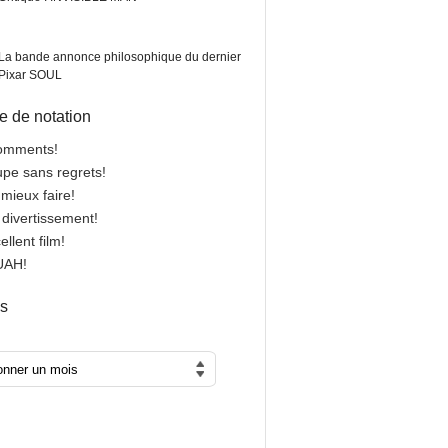
La bande annonce philosophique du dernier
Pixar SOUL
 de notation
comments!
oupe sans regrets!
 mieux faire!
n divertissement!
cellent film!
OUAH!
es