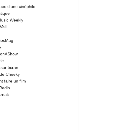
ues d'une cinéphile
itique
 Music Weekly
Wall
riesMag
e
onAShow
ie
 sur écran
 de Cheeky
 faire un film
Radio
Break