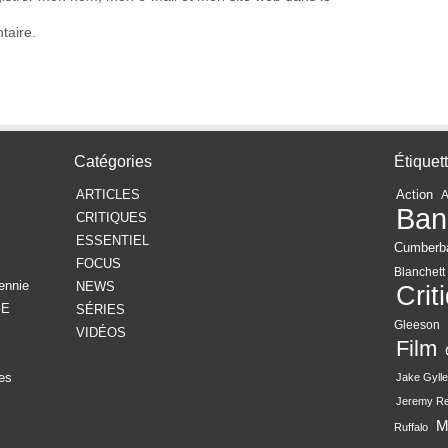
taire.
Catégories
Étiquet
ARTICLES
Action
Ban
CRITIQUES
ESSENTIEL
Cumberb
FOCUS
Blanchett
ennie
NEWS
Crit
GE
SÉRIES
Gleeson
VIDÉOS
Film
es
Jake Gylle
Jeremy R
M
Ruffalo