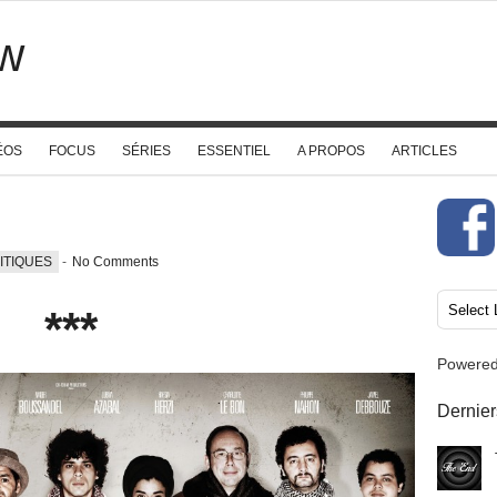
w
ÉOS
FOCUS
SÉRIES
ESSENTIEL
A PROPOS
ARTICLES
ITIQUES
-
No Comments
***
Powere
Dernier