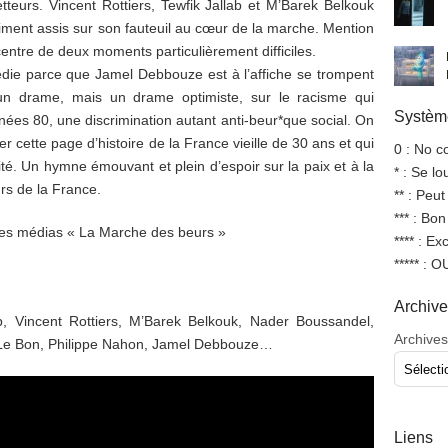
teurs. Vincent Rottiers, Tewfik Jallab et M’Barek Belkouk
iment assis sur son fauteuil au cœur de la marche. Mention
centre de deux moments particulièrement difficiles.
die parce que Jamel Debbouze est à l’affiche se trompent
un drame, mais un drame optimiste, sur le racisme qui
Système
es 80, une discrimination autant anti-beur*que social. On
er cette page d’histoire de la France vieille de 30 ans et qui
0 : No 
ité. Un hymne émouvant et plein d’espoir sur la paix et à la
* : Se l
urs de la France.
** : Peut
*** : Bo
les médias « La Marche des beurs »
**** : Ex
***** : 
Archiv
b, Vincent Rottiers, M’Barek Belkouk, Nader Boussandel,
Archives
e Le Bon, Philippe Nahon, Jamel Debbouze…
Liens