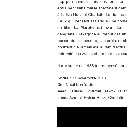
trop peu connus mais tous fort promet
entraînent sans mal le spectateur gent
à Hafsia Herzi et Charlotte Le Bon au 
Ceux qui pensent assister à une comé
de film.
La Marche
est avant tout 
gangrène l’Hexagone au début des anné
ressort du film secoué, pas prêt d’oubli
pourtant n’a jamais été autant d’actual
fraternité, les vraies et premières vale
*La Marche de 1983 fut rebaptisé par 
Sortie
: 27 novembre 2013
De
: Nabil Ben Yadir
Avec
: Olivier Gourmet, Tewfik Jalla
Lubna Azabal, Hafsia Herzi, Charlott