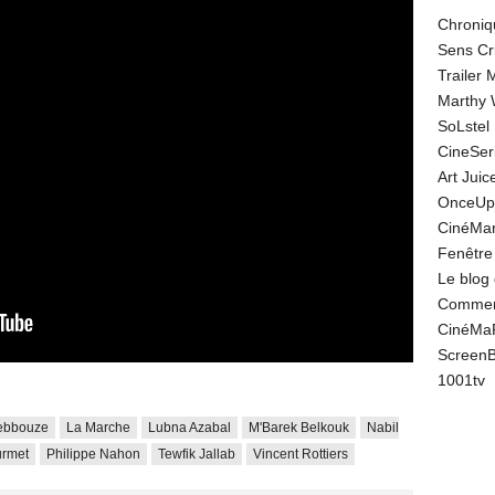
Chroniq
Sens Cr
Trailer
Marthy 
SoLstel
CineSe
Art Juic
OnceUp
CinéMar
Fenêtre
Le blog
Comment
CinéMa
Screen
1001tv
ebbouze
La Marche
Lubna Azabal
M'Barek Belkouk
Nabil
urmet
Philippe Nahon
Tewfik Jallab
Vincent Rottiers