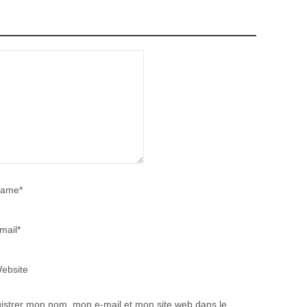
ame*
mail*
ebsite
istrer mon nom, mon e-mail et mon site web dans le