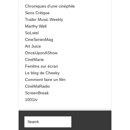
Chroniques d'une cinéphile
Sens Critique
Trailer Music Weekly
Marthy Wall
SoLstel
CineSeriesMag
Art Juice
OnceUponAShow
CinéMarie
Fenêtre sur écran
Le blog de Cheeky
Comment faire un film
CinéMaRadio
ScreenBreak
1001tv