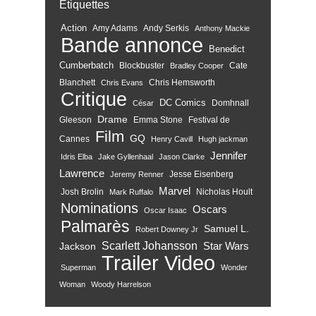
Étiquettes
Action
Amy Adams
Andy Serkis
Anthony Mackie
Bande annonce
Benedict
Cumberbatch
Blockbuster
Cate
Bradley Cooper
Blanchett
Chris Hemsworth
Chris Evans
Critique
DC Comics
Domhnall
César
Drame
Gleeson
Emma Stone
Festival de
Film
GQ
Cannes
Henry Cavill
Hugh jackman
Jennifer
Idris Elba
Jake Gyllenhaal
Jason Clarke
Lawrence
Jesse Eisenberg
Jeremy Renner
Marvel
Josh Brolin
Nicholas Hoult
Mark Ruffalo
Nominations
Oscars
Oscar Isaac
Palmarès
Samuel L.
Robert Downey Jr
Scarlett Johansson
Star Wars
Jackson
Trailer
Video
Superman
Wonder
Woman
Woody Harrelson