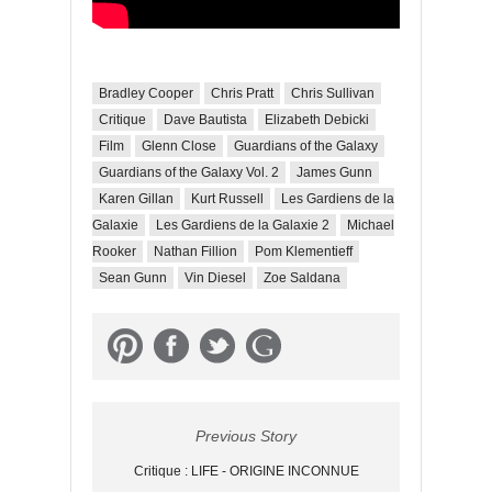
Bradley Cooper
Chris Pratt
Chris Sullivan
Critique
Dave Bautista
Elizabeth Debicki
Film
Glenn Close
Guardians of the Galaxy
Guardians of the Galaxy Vol. 2
James Gunn
Karen Gillan
Kurt Russell
Les Gardiens de la
Galaxie
Les Gardiens de la Galaxie 2
Michael
Rooker
Nathan Fillion
Pom Klementieff
Sean Gunn
Vin Diesel
Zoe Saldana
Previous Story
Critique : LIFE - ORIGINE INCONNUE