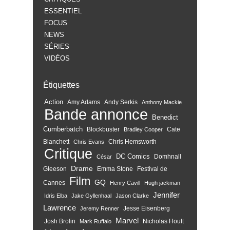
ESSENTIEL
FOCUS
NEWS
SÉRIES
VIDÉOS
Étiquettes
Action
Amy Adams
Andy Serkis
Anthony Mackie
Bande annonce
Benedict
Cumberbatch
Blockbuster
Cate
Bradley Cooper
Blanchett
Chris Hemsworth
Chris Evans
Critique
DC Comics
Domhnall
César
Drame
Gleeson
Emma Stone
Festival de
Film
GQ
Cannes
Henry Cavill
Hugh jackman
Jennifer
Idris Elba
Jake Gyllenhaal
Jason Clarke
Lawrence
Jesse Eisenberg
Jeremy Renner
Marvel
Josh Brolin
Nicholas Hoult
Mark Ruffalo