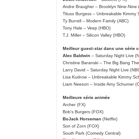
Andre Braugher – Brooklyn Nine-Nine
Tituss Burgess – Unbreakable Kimmy Sc
Ty Burrell – Modern Family (ABC)
Tony Hale – Veep (HBO)
T.J. Miller – Silicon Valley (HBO)
Meilleur guest-star dans une série
Alec Baldwin
– Saturday Night Live (
Christine Baranski – The Big Bang Th
Larry David – Saturday Night Live (NB
Lisa Kudrow – Unbreakable Kimmy Schm
Liam Neeson – Inside Amy Schumer (
Meilleure série animée
Archer (FX)
Bob’s Burgers (FOX)
BoJack Horseman
(Netflix)
Son of Zorn (FOX)
South Park (Comedy Central)