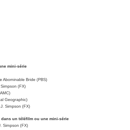
une mini-série
e Abominable Bride (PBS)
. Simpson (FX)
 (AMC)
nal Geographic)
.J. Simpson (FX)
 dans un téléfilm ou une mini-série
J. Simpson (FX)