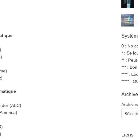
atique
Système
0 : No 
)
* : Se l
C)
** : Peut
*** : Bo
ime)
**** : Ex
x)
***** : 
amatique
Archiv
Archives
urder (ABC)
 America)
O)
)
Liens