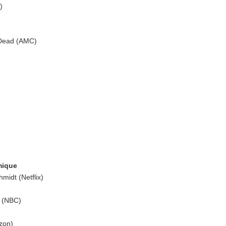
)
Dead (AMC)
mique
idt (Netflix)
e (NBC)
zon)