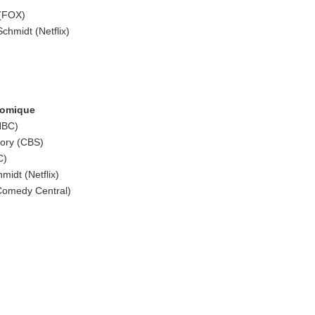
 (FOX)
hmidt (Netflix)
 comique
NBC)
eory (CBS)
C)
idt (Netflix)
Comedy Central)