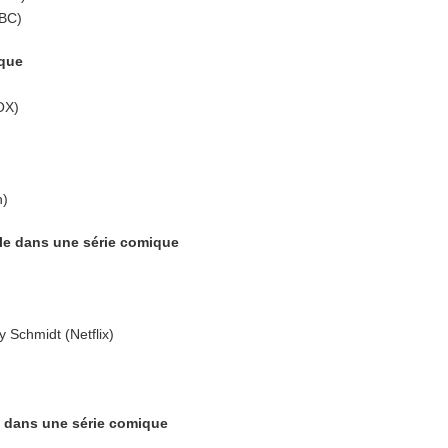
ABC)
ique
OX)
n)
ôle dans une série comique
Schmidt (Netflix)
e dans une série comique