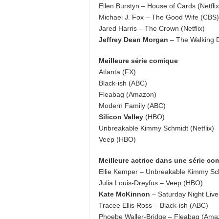
Ellen Burstyn – House of Cards (Netflix
Michael J. Fox – The Good Wife (CBS)
Jared Harris – The Crown (Netflix)
Jeffrey Dean Morgan
– The Walking 
Meilleure série comique
Atlanta (FX)
Black-ish (ABC)
Fleabag (Amazon)
Modern Family (ABC)
Silicon Valley
(HBO)
Unbreakable Kimmy Schmidt (Netflix)
Veep (HBO)
Meilleure actrice dans une série co
Ellie Kemper – Unbreakable Kimmy Schm
Julia Louis-Dreyfus – Veep (HBO)
Kate McKinnon
– Saturday Night Liv
Tracee Ellis Ross – Black-ish (ABC)
Phoebe Waller-Bridge – Fleabag (Ama