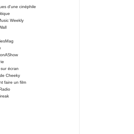
ues d'une cinéphile
itique
 Music Weekly
Wall
riesMag
e
onAShow
ie
 sur écran
 de Cheeky
 faire un film
Radio
Break