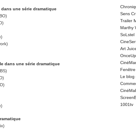
Chroniq
e dans une série dramatique
Sens Cr
BO)
Trailer
O)
Marthy 
SoLstel
e)
CineSe
work)
Art Juic
OnceUp
CinéMar
ôle dans une série dramatique
Fenêtre
CBS)
Le blog
O)
Comment
O)
CinéMa
Screen
1001tv
e)
dramatique
ix)