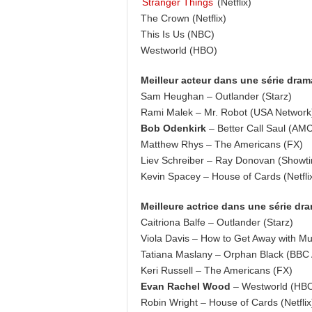
Stranger Things
(Netflix)
The Crown (Netflix)
This Is Us (NBC)
Westworld (HBO)
Meilleur acteur dans une série dram
Sam Heughan – Outlander (Starz)
Rami Malek – Mr. Robot (USA Network
Bob Odenkirk
– Better Call Saul (AM
Matthew Rhys – The Americans (FX)
Liev Schreiber – Ray Donovan (Showt
Kevin Spacey – House of Cards (Netfli
Meilleure actrice dans une série dr
Caitriona Balfe – Outlander (Starz)
Viola Davis – How to Get Away with M
Tatiana Maslany – Orphan Black (BBC
Keri Russell – The Americans (FX)
Evan Rachel Wood
– Westworld (HB
Robin Wright – House of Cards (Netflix