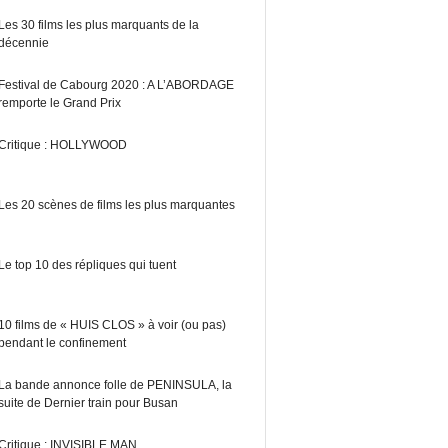
Les 30 films les plus marquants de la
décennie
Festival de Cabourg 2020 : A L’ABORDAGE
remporte le Grand Prix
Critique : HOLLYWOOD
Les 20 scènes de films les plus marquantes
Le top 10 des répliques qui tuent
10 films de « HUIS CLOS » à voir (ou pas)
pendant le confinement
La bande annonce folle de PENINSULA, la
suite de Dernier train pour Busan
Critique : INVISIBLE MAN