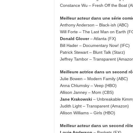
Constance Wu – Fresh Off the Boat (
Meilleur acteur dans une série com
Anthony Anderson – Black-ish (ABC)
Will Forte – The Last Man on Earth (F
Donald Glover
– Atlanta (FX)
Bill Hader – Documentary Now! (IFC)
Patrick Stewart – Blunt Talk (Starz)
Jeffrey Tambor – Transparent (Amazo
Meilleure actrice dans un second r
Julie Bowen – Modern Family (ABC)
Anna Chlumsky – Veep (HBO)
Allison Janney – Mom (CBS)
Jane Krakowski
– Unbreakable Kimmy 
Judith Light – Transparent (Amazon)
Allison Williams – Girls (HBO)
Meilleur acteur dans un second rôl
Louie Anderson
– Baskets (FX)