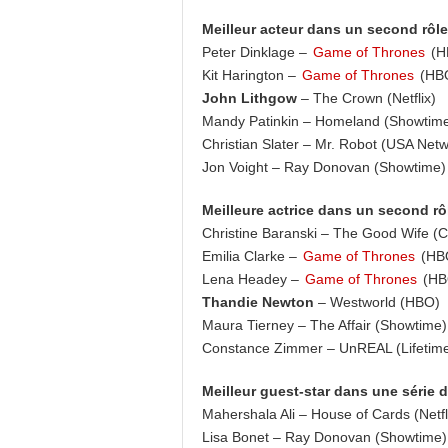
Meilleur acteur dans un second rôl
Peter Dinklage –
Game of Thrones
(H
Kit Harington –
Game of Thrones
(HB
John Lithgow
– The Crown (Netflix)
Mandy Patinkin – Homeland (Showtim
Christian Slater – Mr. Robot (USA Net
Jon Voight – Ray Donovan (Showtime)
Meilleure actrice dans un second r
Christine Baranski – The Good Wife (
Emilia Clarke –
Game of Thrones
(HB
Lena Headey –
Game of Thrones
(HB
Thandie Newton
– Westworld (HBO)
Maura Tierney – The Affair (Showtime)
Constance Zimmer – UnREAL (Lifetim
Meilleur guest-star dans une série 
Mahershala Ali – House of Cards (Netfl
Lisa Bonet – Ray Donovan (Showtime)