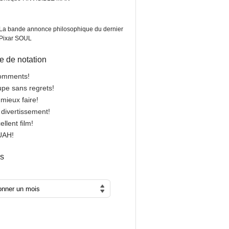
La bande annonce philosophique du dernier
Pixar SOUL
 de notation
comments!
oupe sans regrets!
 mieux faire!
n divertissement!
cellent film!
OUAH!
es