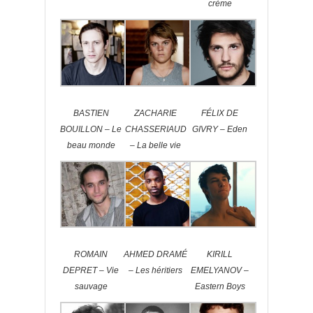
crème
BASTIEN
ZACHARIE
FÉLIX DE
BOUILLON – Le
CHASSERIAUD
GIVRY – Eden
beau monde
– La belle vie
ROMAIN
AHMED DRAMÉ
KIRILL
DEPRET – Vie
– Les héritiers
EMELYANOV –
sauvage
Eastern Boys