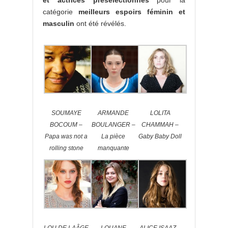
et actrices présélectionnés
pour la
catégorie
meilleurs espoirs féminin et
masculin
ont été révélés.
SOUMAYE
ARMANDE
LOLITA
BOCOUM –
BOULANGER –
CHAMMAH –
Papa was not a
La pièce
Gaby Baby Doll
rolling stone
manquante
LOU DE LAÂGE
LOUANE
ALICE ISAAZ –