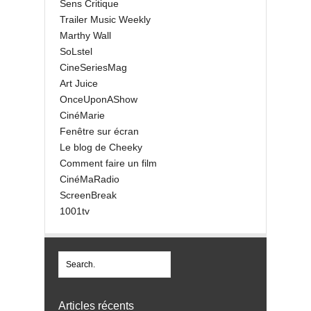
Sens Critique
Trailer Music Weekly
Marthy Wall
SoLstel
CineSeriesMag
Art Juice
OnceUponAShow
CinéMarie
Fenêtre sur écran
Le blog de Cheeky
Comment faire un film
CinéMaRadio
ScreenBreak
1001tv
Articles récents