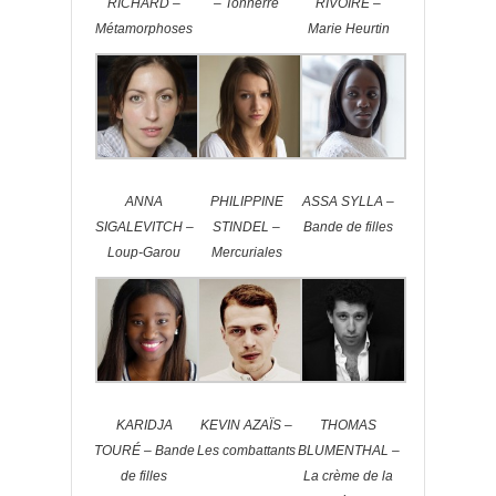
RICHARD –
– Tonnerre
RIVOIRE –
Métamorphoses
Marie Heurtin
ANNA
PHILIPPINE
ASSA SYLLA –
SIGALEVITCH –
STINDEL –
Bande de filles
Loup-Garou
Mercuriales
KARIDJA
KEVIN AZAÏS –
THOMAS
TOURÉ – Bande
Les combattants
BLUMENTHAL –
de filles
La crème de la