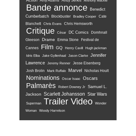
Action
Amy Adams
Andy Serkis
Anthony Mackie
Bande annonce
Benedict
Cumberbatch
Blockbuster
Cate
Bradley Cooper
Blanchett
Chris Hemsworth
Chris Evans
Critique
DC Comics
Domhnall
César
Drame
Gleeson
Emma Stone
Festival de
Film
GQ
Cannes
Henry Cavill
Hugh jackman
Jennifer
Idris Elba
Jake Gyllenhaal
Jason Clarke
Lawrence
Jesse Eisenberg
Jeremy Renner
Marvel
Josh Brolin
Nicholas Hoult
Mark Ruffalo
Nominations
Oscars
Oscar Isaac
Palmarès
Samuel L.
Robert Downey Jr
Scarlett Johansson
Star Wars
Jackson
Trailer
Video
Superman
Wonder
Woman
Woody Harrelson