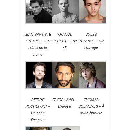
JEAN-BAPTISTE
YMANOL
JULES
LAFARGE – La
PERSET – Colt
RITMANIC – Vie
crème de la
45
sauvage
crème
PIERRE
FAYÇAL SAFI –
THOMAS
ROCHEFORT –
L’Apôtre
SOLIVERES – À
Un beau
toute épreuve
dimanche