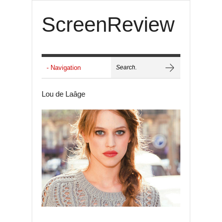
ScreenReview
Lou de Laâge