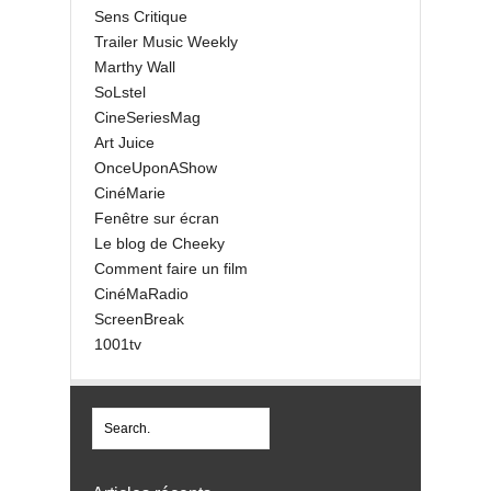
Sens Critique
Trailer Music Weekly
Marthy Wall
SoLstel
CineSeriesMag
Art Juice
OnceUponAShow
CinéMarie
Fenêtre sur écran
Le blog de Cheeky
Comment faire un film
CinéMaRadio
ScreenBreak
1001tv