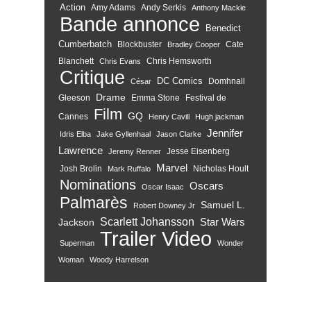
Action
Amy Adams
Andy Serkis
Anthony Mackie
Bande annonce
Benedict
Cumberbatch
Blockbuster
Cate
Bradley Cooper
Blanchett
Chris Hemsworth
Chris Evans
Critique
DC Comics
Domhnall
César
Drame
Gleeson
Emma Stone
Festival de
Film
GQ
Cannes
Henry Cavill
Hugh jackman
Jennifer
Idris Elba
Jake Gyllenhaal
Jason Clarke
Lawrence
Jesse Eisenberg
Jeremy Renner
Marvel
Josh Brolin
Nicholas Hoult
Mark Ruffalo
Nominations
Oscars
Oscar Isaac
Palmarès
Samuel L.
Robert Downey Jr
Scarlett Johansson
Star Wars
Jackson
Trailer
Video
Superman
Wonder
Woman
Woody Harrelson