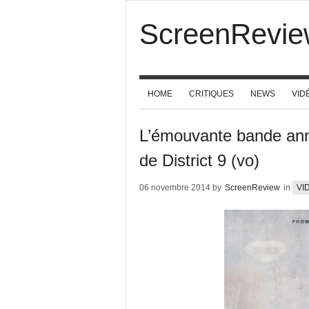
ScreenRevie
HOME
CRITIQUES
NEWS
VID
L’émouvante bande ann
de District 9 (vo)
06 novembre 2014 by
ScreenReview
in
VI