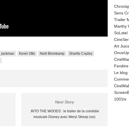
Chroniq
Sens Cr
Trailer
Marthy 
SoLstel
CineSe
Art Juic
OnceUp
 jackman
Kevin Otto
Neill Blomkamp
Sharlto Copley
CinéMar
Fenêtre
Le blog
Comment
CinéMa
Screen
1001tv
Next Story
INTO THE WOODS : le trailer de la comédie
musicale Disney avec Meryl Streep (vo)