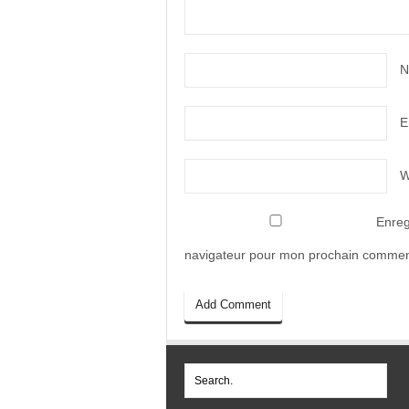
N
E
W
Enreg
navigateur pour mon prochain commen