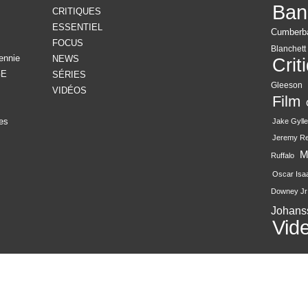
Ban
CRITIQUES
ESSENTIEL
Cumberb
FOCUS
Blanchett
ennie
NEWS
Crit
GE
SÉRIES
Gleeson
VIDÉOS
Film
es
Jake Gylle
Jeremy R
M
Ruffalo
Oscar Isa
Downey Jr
Johans
Vid