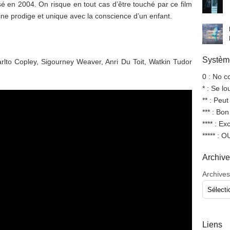
sé en 2004. On risque en tout cas d’être touché par ce film
ne prodige et unique avec la conscience d’un enfant.
Système
lto Copley, Sigourney Weaver, Anri Du Toit, Watkin Tudor
0 : No 
* : Se l
** : Peut
*** : Bo
**** : Ex
***** : 
Archiv
Archives
Liens