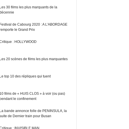
Les 30 films les plus marquants de la
décennie
Festival de Cabourg 2020 : A L’ABORDAGE
remporte le Grand Prix
Critique : HOLLYWOOD
Les 20 scènes de films les plus marquantes
Le top 10 des répliques qui tuent
10 films de « HUIS CLOS » à voir (ou pas)
pendant le confinement
La bande annonce folle de PENINSULA, la
suite de Dernier train pour Busan
Critique : INVISIBLE MAN