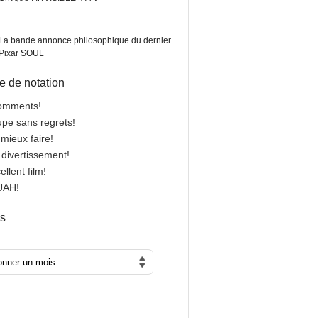
La bande annonce philosophique du dernier
Pixar SOUL
 de notation
comments!
oupe sans regrets!
 mieux faire!
n divertissement!
cellent film!
OUAH!
es