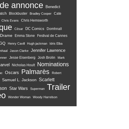
de annonce
Benedict
atch
Blockbuster
Cate
Bradley Cooper
Chris Hemsworth
Chris Evans
ique
DC Comics
Domhnall
César
Drame
Emma Stone
Festival de Cannes
GQ
Henry Cavill
Hugh jackman
Idris Elba
Jennifer Lawrence
nhaal
Jason Clarke
Jesse Eisenberg
Josh Brolin
enner
Mark
Nominations
arvel
Nicholas Hoult
Palmarès
Oscars
ac
Robert
Scarlett
Samuel L. Jackson
Trailer
son
Star Wars
Superman
eo
Wonder Woman
Woody Harrelson