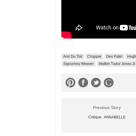
Anri Du Toit
Chappie
Dev Patel
Hugh
Sigourney Weaver
Watkin Tudor Jones Jr.
Previous Story
Critique : ANNABELLE