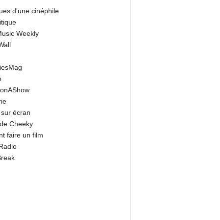
ues d'une cinéphile
itique
 Music Weekly
Wall
riesMag
e
onAShow
ie
 sur écran
 de Cheeky
 faire un film
Radio
Break