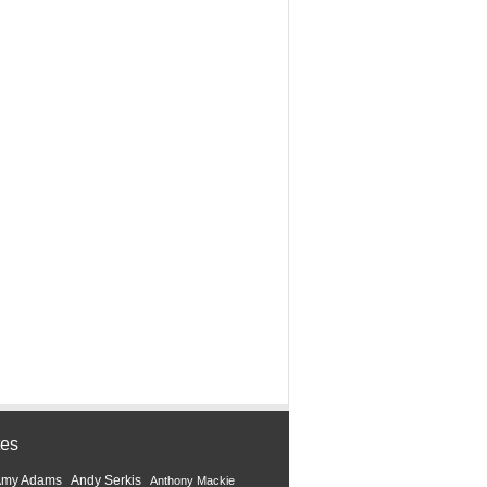
tes
Amy Adams
Andy Serkis
Anthony Mackie