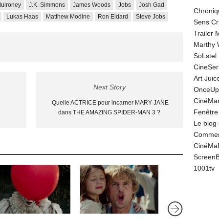
ulroney
J.K. Simmons
James Woods
Jobs
Josh Gad
Chroniq
Lukas Haas
Matthew Modine
Ron Eldard
Steve Jobs
Sens Cr
Trailer
Marthy 
SoLstel
CineSe
Art Juic
Next Story
OnceUp
CinéMar
Quelle ACTRICE pour incarner MARY JANE
Fenêtre
dans THE AMAZING SPIDER-MAN 3 ?
Le blog
Comment
CinéMa
Screen
1001tv