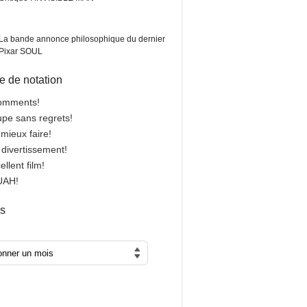
La bande annonce philosophique du dernier
Pixar SOUL
 de notation
comments!
oupe sans regrets!
 mieux faire!
n divertissement!
cellent film!
OUAH!
es