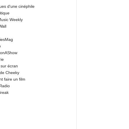
ues d'une cinéphile
itique
 Music Weekly
Wall
riesMag
e
onAShow
ie
 sur écran
 de Cheeky
 faire un film
Radio
Break