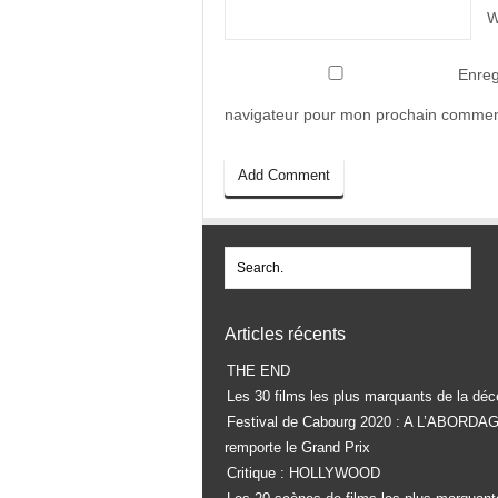
W
Enreg
navigateur pour mon prochain commen
Articles récents
THE END
Les 30 films les plus marquants de la déc
Festival de Cabourg 2020 : A L’ABORDA
remporte le Grand Prix
Critique : HOLLYWOOD