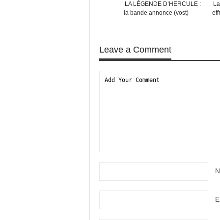
LA LÉGENDE D’HERCULE :
La
la bande annonce (vost)
ef
Leave a Comment
N
E