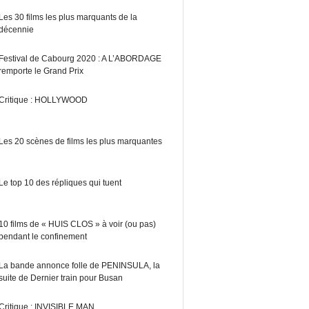
Les 30 films les plus marquants de la
décennie
Festival de Cabourg 2020 : A L’ABORDAGE
remporte le Grand Prix
Critique : HOLLYWOOD
Les 20 scènes de films les plus marquantes
Le top 10 des répliques qui tuent
10 films de « HUIS CLOS » à voir (ou pas)
pendant le confinement
La bande annonce folle de PENINSULA, la
suite de Dernier train pour Busan
Critique : INVISIBLE MAN