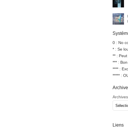
Système
0 : No 
* : Se l
** : Peut
*** : Bo
**** : Ex
***** : 
Archiv
Archives
Liens