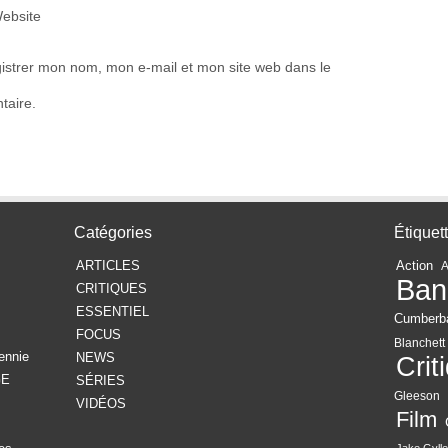
ebsite
istrer mon nom, mon e-mail et mon site web dans le
taire.
Catégories
Étiquet
ARTICLES
Action
Ban
CRITIQUES
ESSENTIEL
Cumberb
FOCUS
Blanchett
ennie
NEWS
Crit
GE
SÉRIES
Gleeson
VIDÉOS
Film