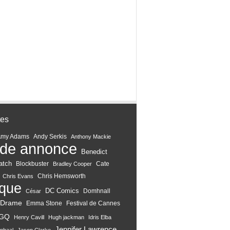
tes
Amy Adams
Andy Serkis
Anthony Mackie
de annonce
Benedict
atch
Blockbuster
Cate
Bradley Cooper
Chris Hemsworth
Chris Evans
ique
DC Comics
Domhnall
César
Drame
Emma Stone
Festival de Cannes
GQ
Henry Cavill
Hugh jackman
Idris Elba
Jennifer Lawrence