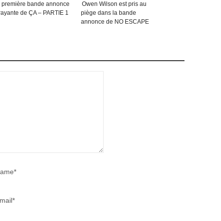
 première bande annonce
Owen Wilson est pris au
Arnold Schwarzene
frayante de ÇA – PARTIE 1
piège dans la bande
face aux zombies 
annonce de NO ESCAPE
MAGGIE
ame*
mail*