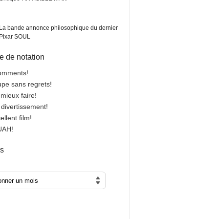
La bande annonce philosophique du dernier
Pixar SOUL
 de notation
comments!
oupe sans regrets!
 mieux faire!
n divertissement!
cellent film!
OUAH!
es