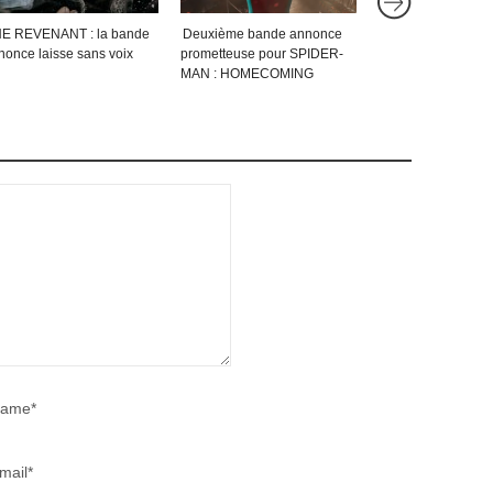
E REVENANT : la bande
Deuxième bande annonce
James Franco séd
nonce laisse sans voix
prometteuse pour SPIDER-
Roberts dans la b
MAN : HOMECOMING
annonce de PALO
(vost)
ame*
mail*