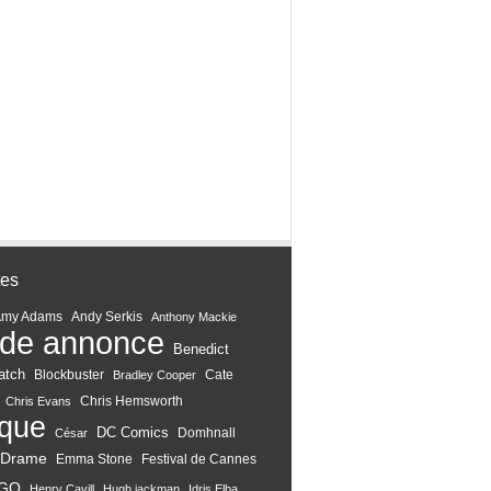
tes
Amy Adams
Andy Serkis
Anthony Mackie
de annonce
Benedict
atch
Blockbuster
Cate
Bradley Cooper
Chris Hemsworth
Chris Evans
ique
DC Comics
Domhnall
César
Drame
Emma Stone
Festival de Cannes
GQ
Henry Cavill
Hugh jackman
Idris Elba