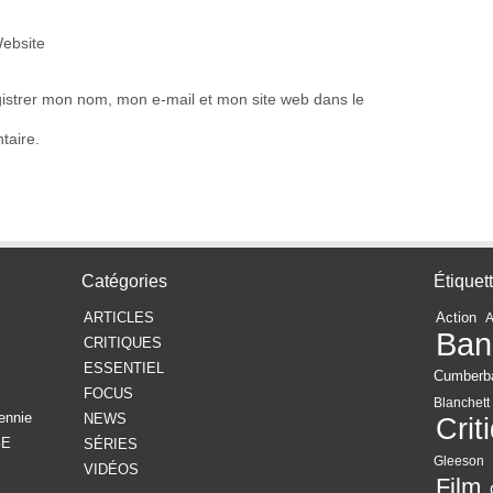
ebsite
istrer mon nom, mon e-mail et mon site web dans le
taire.
Catégories
Étiquet
ARTICLES
Action
Ban
CRITIQUES
ESSENTIEL
Cumberb
FOCUS
Blanchett
ennie
NEWS
Crit
GE
SÉRIES
Gleeson
VIDÉOS
Film