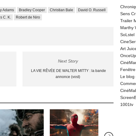
Chroniq
y Adams
Bradley Cooper
Christian Bale
David O. Russell
Sens Cr
s C. K.
Robert de Niro
Trailer
Marthy 
SoLstel
CineSe
Art Juic
OnceUp
Next Story
CinéMar
Fenêtre
LA VIE RÊVÉE DE WALTER MITTY : la bande
Le blog
annonce (vost)
Comment
CinéMa
Screen
1001tv