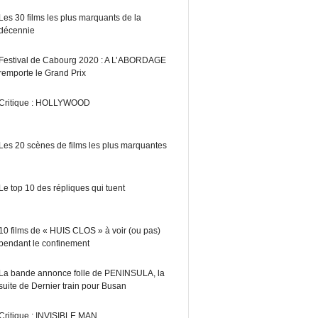
Les 30 films les plus marquants de la
décennie
Festival de Cabourg 2020 : A L’ABORDAGE
remporte le Grand Prix
Critique : HOLLYWOOD
Les 20 scènes de films les plus marquantes
Le top 10 des répliques qui tuent
10 films de « HUIS CLOS » à voir (ou pas)
pendant le confinement
La bande annonce folle de PENINSULA, la
suite de Dernier train pour Busan
Critique : INVISIBLE MAN