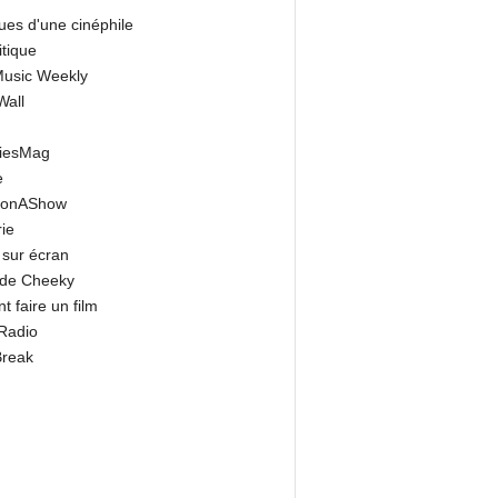
ues d'une cinéphile
itique
 Music Weekly
Wall
riesMag
e
onAShow
ie
 sur écran
 de Cheeky
 faire un film
Radio
Break