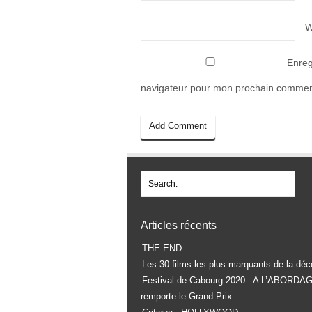
W
Enreg
navigateur pour mon prochain commen
Articles récents
THE END
Les 30 films les plus marquants de la déc
Festival de Cabourg 2020 : A L’ABORDA
remporte le Grand Prix