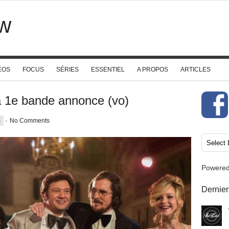
w
ÉOS
FOCUS
SÉRIES
ESSENTIEL
A PROPOS
ARTICLES
1e bande annonce (vo)
S
-
No Comments
Powere
Dernier