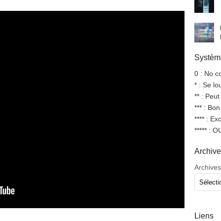
Système
0 : No 
* : Se l
** : Peut
*** : Bo
**** : Ex
***** : 
Archiv
Archives
Liens