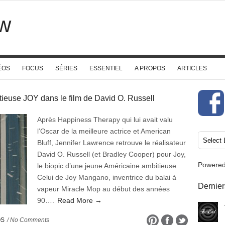
w
ÉOS
FOCUS
SÉRIES
ESSENTIEL
A PROPOS
ARTICLES
tieuse JOY dans le film de David O. Russell
Après Happiness Therapy qui lui avait valu
l’Oscar de la meilleure actrice et American
Bluff, Jennifer Lawrence retrouve le réalisateur
David O. Russell (et Bradley Cooper) pour Joy,
Powere
le biopic d’une jeune Américaine ambitieuse.
Celui de Joy Mangano, inventrice du balai à
Dernier
vapeur Miracle Mop au début des années
90….
Read More →
OS
/ No Comments