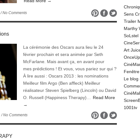
Read More →
Chroniq
/ No Comments
Sens Cr
Trailer
Marthy 
ions
SoLstel
CineSe
La cérémonie des Oscars aura lieu le 24
Art Juic
février prochain et sera animée par Seth
OnceUp
McFarlane. Mais avant ça, en avant pour
CinéMar
mes prédictions ! Et vous, vous pariez sur qui ?
Fenêtre
À lire aussi : Oscars 2013 : les nominations
Le blog
Meilleur film Argo (Ben affleck) Meilleur
Comment
réalisateur Steven Spielberg (Lincoln) ou David
CinéMa
O. Russell (Happiness Therapy)…
Read More
Screen
→
1001tv
/ No Comments
ERAPY