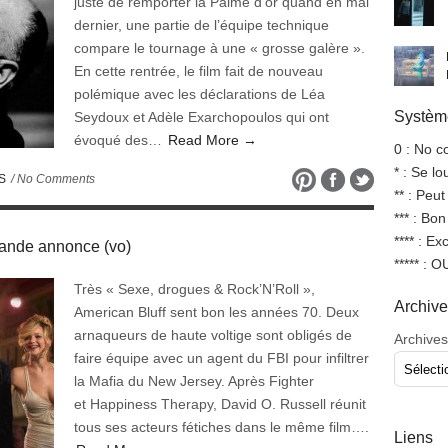
juste de remporter la Palme d’or quand en mai
dernier, une partie de l’équipe technique
compare le tournage à une « grosse galère ».
En cette rentrée, le film fait de nouveau
polémique avec les déclarations de Léa
Système
Seydoux et Adèle Exarchopoulos qui ont
évoqué des…
Read More →
0 : No 
* : Se l
S
/ No Comments
** : Peut
*** : Bo
**** : Ex
ande annonce (vo)
***** : 
Très « Sexe, drogues & Rock’N’Roll »,
Archiv
American Bluff sent bon les années 70. Deux
arnaqueurs de haute voltige sont obligés de
Archives
faire équipe avec un agent du FBI pour infiltrer
la Mafia du New Jersey. Après Fighter
et Happiness Therapy, David O. Russell réunit
tous ses acteurs fétiches dans le même film….
Liens