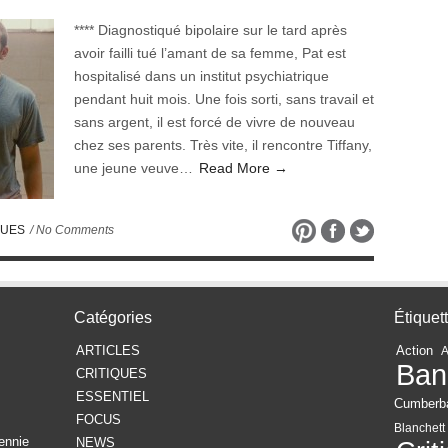
**** Diagnostiqué bipolaire sur le tard après
avoir failli tué l’amant de sa femme, Pat est
hospitalisé dans un institut psychiatrique
pendant huit mois. Une fois sorti, sans travail et
sans argent, il est forcé de vivre de nouveau
chez ses parents. Très vite, il rencontre Tiffany,
une jeune veuve…
Read More →
QUES
/ No Comments
Catégories
Étiquet
ARTICLES
Action
Ban
CRITIQUES
ESSENTIEL
Cumberb
FOCUS
Blanchett
ennie
NEWS