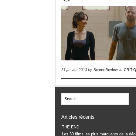
31 janvier 2013 by
ScreenReview
in
CRITI
Articles récents
THE END
Les 30 films les plus marquants de la déc