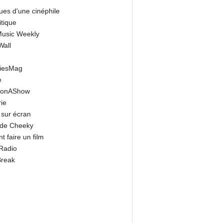
ues d'une cinéphile
itique
 Music Weekly
Wall
riesMag
e
onAShow
ie
 sur écran
 de Cheeky
 faire un film
Radio
Break