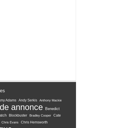
tes
Amy Adams
Andy Serkis
Anthony Mackie
de annonce
Benedict
atch
Blockbuster
Cate
Bradley Cooper
Chris Hemsworth
Chris Evans