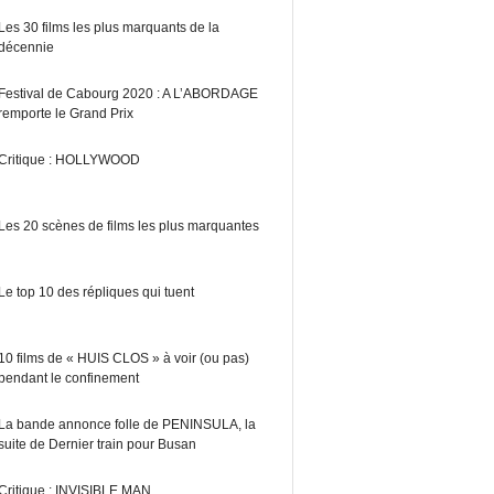
Les 30 films les plus marquants de la
décennie
Festival de Cabourg 2020 : A L’ABORDAGE
remporte le Grand Prix
Critique : HOLLYWOOD
Les 20 scènes de films les plus marquantes
Le top 10 des répliques qui tuent
10 films de « HUIS CLOS » à voir (ou pas)
pendant le confinement
La bande annonce folle de PENINSULA, la
suite de Dernier train pour Busan
Critique : INVISIBLE MAN