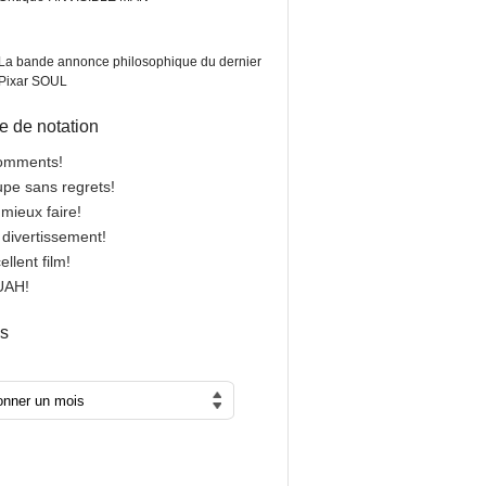
La bande annonce philosophique du dernier
Pixar SOUL
 de notation
comments!
oupe sans regrets!
 mieux faire!
n divertissement!
cellent film!
OUAH!
es