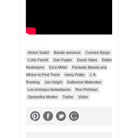
Alison Sudol
Bande annonce
Carmen Ejogo
Colin Farrell
Dan Fogler
David Yates
Eddie
Redmayne
Ezra Miller
Fantastic Beasts and
Where to Find Them
Harry Potter
J. K.
Rowling
Jon Voight
Katherine Waterston
Les Animaux fantastiques
Ron Perlman
Samantha Morton
Trailer
Video