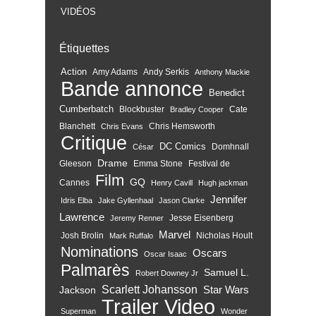
VIDÉOS
Étiquettes
Action
Amy Adams
Andy Serkis
Anthony Mackie
Bande annonce
Benedict
Cumberbatch
Blockbuster
Cate
Bradley Cooper
Blanchett
Chris Hemsworth
Chris Evans
Critique
DC Comics
Domhnall
César
Drame
Gleeson
Emma Stone
Festival de
Film
GQ
Cannes
Henry Cavill
Hugh jackman
Jennifer
Idris Elba
Jake Gyllenhaal
Jason Clarke
Lawrence
Jesse Eisenberg
Jeremy Renner
Marvel
Josh Brolin
Nicholas Hoult
Mark Ruffalo
Nominations
Oscars
Oscar Isaac
Palmarès
Samuel L.
Robert Downey Jr
Scarlett Johansson
Star Wars
Jackson
Trailer
Video
Superman
Wonder