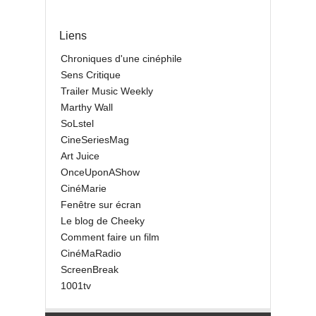
Liens
Chroniques d'une cinéphile
Sens Critique
Trailer Music Weekly
Marthy Wall
SoLstel
CineSeriesMag
Art Juice
OnceUponAShow
CinéMarie
Fenêtre sur écran
Le blog de Cheeky
Comment faire un film
CinéMaRadio
ScreenBreak
1001tv