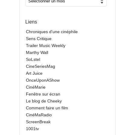
Liens
Chroniques d'une cinéphile
Sens Critique
Trailer Music Weekly
Marthy Wall
SoLstel
CineSeriesMag
Art Juice
OnceUponAShow
CinéMarie
Fenêtre sur écran
Le blog de Cheeky
Comment faire un film
CinéMaRadio
ScreenBreak
1001tv