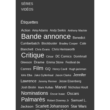
SÉRIES
VIDÉOS
Étiquettes
Action
Amy Adams
Andy Serkis
Anthony Mackie
Bande annonce
Benedict
Cumberbatch
Blockbuster
Cate
Bradley Cooper
Blanchett
Chris Hemsworth
Chris Evans
Critique
DC Comics
Domhnall
César
Drame
Gleeson
Emma Stone
Festival de
Film
GQ
Cannes
Henry Cavill
Hugh jackman
Jennifer
Idris Elba
Jake Gyllenhaal
Jason Clarke
Lawrence
Jesse Eisenberg
Jeremy Renner
Marvel
Josh Brolin
Nicholas Hoult
Mark Ruffalo
Nominations
Oscars
Oscar Isaac
Palmarès
Samuel L.
Robert Downey Jr
Scarlett Johansson
Star Wars
Jackson