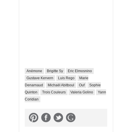
Anémone
Brigitte Sy
Eric Elmosnino
Gustave Kervern
Luis Rego
Marie
Denarnaud
Michaël Abitboul
Ouf
Sophie
Quinton
Trois Couleurs
Valeria Golino
Yann
Coridian