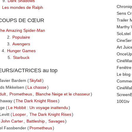
9.
Dark Shadows
Chroniq
.
Les mondes de Ralph
Sens Cr
 COUPS DE CŒUR
Trailer
Marthy 
he Amazing Spider-Man
SoLstel
2.
Populaire
CineSe
3.
Avengers
Art Juic
4.
Hunger Games
OnceUp
5.
Starbuck
CinéMar
Fenêtre
EURS/ACTRICES au top
Le blog
Javier Bardem (
Skyfall
)
Comment
ds Mikkelsen (
La chasse
)
CinéMa
ult
,
Prometheus
,
Blanche Neige et le chasseur
)
Screen
thaway (
The Dark Knight Rises
)
1001tv
ge (
Le Hobbit : Un voyage inattendu
)
evitt (
Looper
,
The Dark Knight Rises
)
(
John Carter
,
Battleship
,
Savages
)
el Fassbender (
Prometheus
)