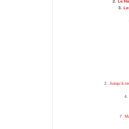
2.
Le Ho
3.
Le
2.
Jusqu’à ce
4.
7.
Ma