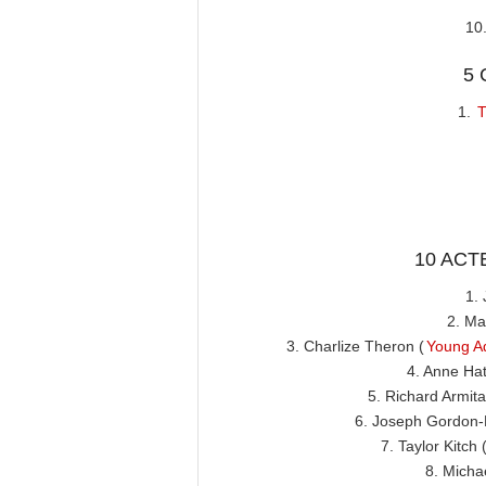
10
5
1.
T
10 ACT
1. 
2. Ma
3. Charlize Theron (
Young Ad
4. Anne Ha
5. Richard Armita
6. Joseph Gordon-L
7. Taylor Kitch 
8. Micha