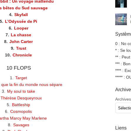
bbit : Un voyage inattendu
s bêtes du Sud sauvage
4.
Skyfall
5.
L’Odyssée de Pi
6.
Looper
Système
7.
La chasse
8.
John Carter
0 : No 
9.
Trust
* : Se l
10.
Chronicle
** : Peut
*** : Bo
10 FLOPS
**** : Ex
***** : 
1.
Target
 que la fin du monde nous sépare
Archiv
3.
My soul to take
Thérèse Desqueyroux
Archives
5.
Battleship
6.
Cosmopolis
rtha Marcy May Marlene
8.
Savages
Liens