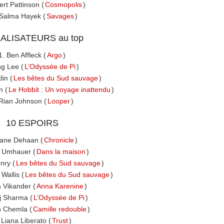
ert Pattinson (
Cosmopolis
)
 Salma Hayek (
Savages
)
ÉALISATEURS au top
1. Ben Affleck (
Argo
)
ng Lee (
L’Odyssée de Pi
)
lin (
Les bêtes du Sud sauvage
)
n (
Le Hobbit : Un voyage inattendu
)
 Rian Johnson (
Looper
)
10 ESPOIRS
Dane Dehaan (
Chronicle
)
t Umhauer (
Dans la maison
)
nry (
Les bêtes du Sud sauvage
)
Wallis (
Les bêtes du Sud sauvage
)
ia Vikander (
Anna Karenine
)
j Sharma (
L’Odyssée de Pi
)
h Chemla (
Camille redouble
)
 Liana Liberato (
Trust
)