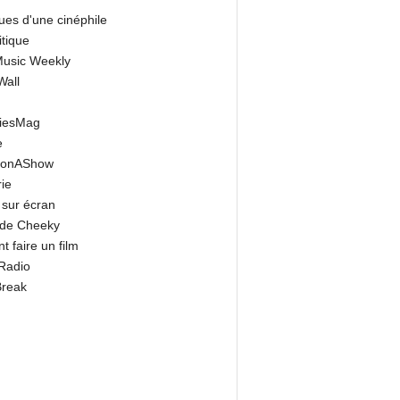
ues d'une cinéphile
itique
 Music Weekly
Wall
riesMag
e
onAShow
ie
 sur écran
 de Cheeky
 faire un film
Radio
Break