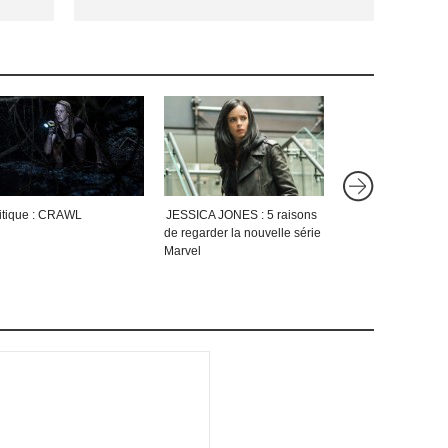
itique : CRAWL
JESSICA JONES : 5 raisons
Le top 10 des AC
de regarder la nouvelle série
ROBERT RODRIGU
Marvel