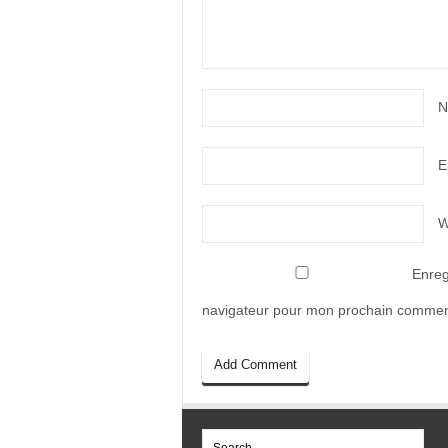
N
E
W
Enreg
navigateur pour mon prochain commen