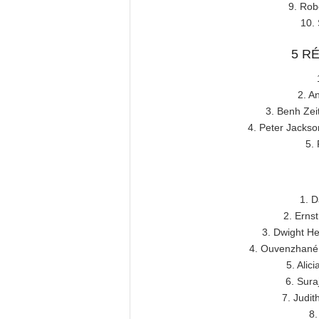
9. Rob
10.
5 R
2. A
3. Benh Zeit
4. Peter Jackso
5.
1. 
2. Erns
3. Dwight He
4. Ouvenzhané 
5. Alic
6. Sura
7. Judit
8.