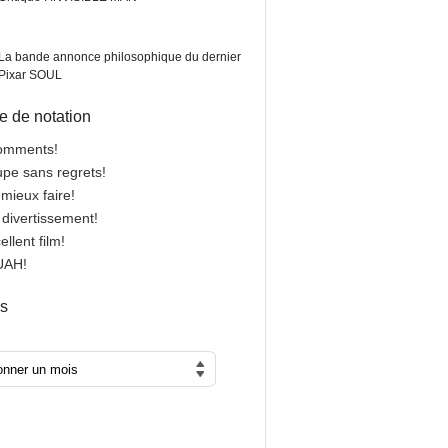
La bande annonce philosophique du dernier
Pixar SOUL
 de notation
comments!
oupe sans regrets!
 mieux faire!
n divertissement!
cellent film!
OUAH!
es