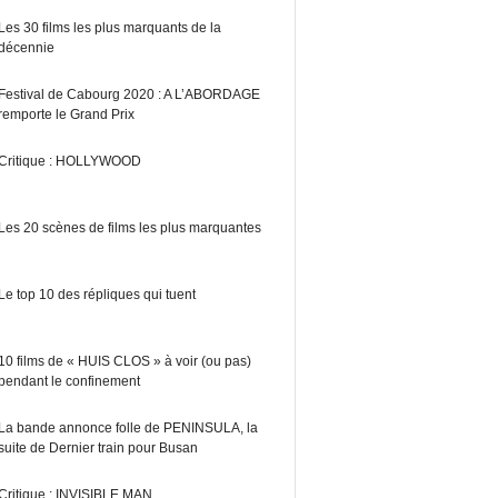
Les 30 films les plus marquants de la
décennie
Festival de Cabourg 2020 : A L’ABORDAGE
remporte le Grand Prix
Critique : HOLLYWOOD
Les 20 scènes de films les plus marquantes
Le top 10 des répliques qui tuent
10 films de « HUIS CLOS » à voir (ou pas)
pendant le confinement
La bande annonce folle de PENINSULA, la
suite de Dernier train pour Busan
Critique : INVISIBLE MAN