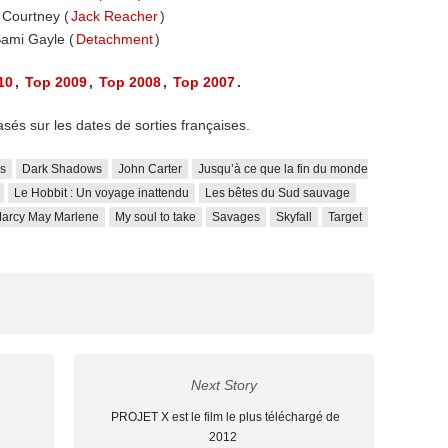
i Courtney (
Jack Reacher
)
Sami Gayle (
Detachment
)
10
,
Top 2009
,
Top 2008
,
Top 2007
.
asés sur les dates de sorties françaises.
s
Dark Shadows
John Carter
Jusqu’à ce que la fin du monde
Le Hobbit : Un voyage inattendu
Les bêtes du Sud sauvage
Marcy May Marlene
My soul to take
Savages
Skyfall
Target
Next Story
PROJET X est le film le plus téléchargé de
2012