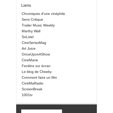
Liens
Chroniques d'une cinéphile
Sens Critique
Trailer Music Weekly
Marthy Wall
SoLstel
CineSeriesMag
Art Juice
OnceUponAShow
CinéMarie
Fenêtre sur écran
Le blog de Cheeky
Comment faire un film
CinéMaRadio
ScreenBreak
1001tv