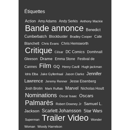
Étiquettes
Action
Amy Adams
Andy Serkis
Anthony Mackie
Bande annonce
Benedict
Cumberbatch
Blockbuster
Cate
Bradley Cooper
Blanchett
Chris Hemsworth
Chris Evans
Critique
DC Comics
Domhnall
César
Drame
Gleeson
Emma Stone
Festival de
Film
GQ
Cannes
Henry Cavill
Hugh jackman
Jennifer
Idris Elba
Jake Gyllenhaal
Jason Clarke
Lawrence
Jesse Eisenberg
Jeremy Renner
Marvel
Josh Brolin
Nicholas Hoult
Mark Ruffalo
Nominations
Oscars
Oscar Isaac
Palmarès
Samuel L.
Robert Downey Jr
Scarlett Johansson
Star Wars
Jackson
Trailer
Video
Superman
Wonder
Woman
Woody Harrelson