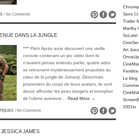
Chroniq
Sens Cr
ES
/ No Comments
Trailer
Marthy 
ENVENUE DANS LA JUNGLE
SoLstel
CineSe
**** Pitch Après avoir découvert une vieille
Art Juic
console contenant un jeu vidéo dont ils
OnceUp
n’avaient jamais entendu parler, quatre ados
CinéMar
se retrouvent mystérieusement propulsés au
Fenêtre
cœur de la jungle de Jumanji. Désormais
Le blog
prisonniers du corps de leurs avatars, ils vont
Comment
devoir affronter les pires dangers et triompher
CinéMa
de l’ultime aventure…
Read More →
Screen
1001tv
TIQUES
/ No Comments
LE JESSICA JAMES