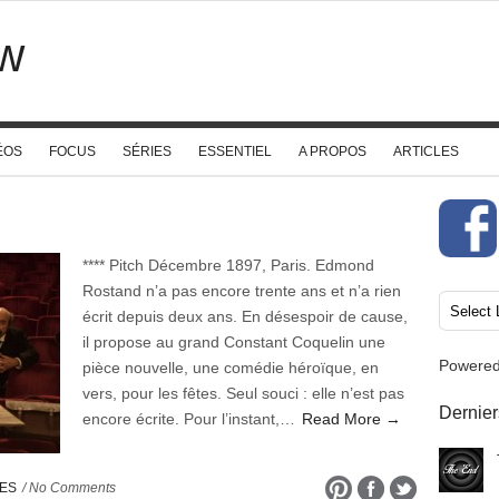
w
ÉOS
FOCUS
SÉRIES
ESSENTIEL
A PROPOS
ARTICLES
**** Pitch Décembre 1897, Paris. Edmond
Rostand n’a pas encore trente ans et n’a rien
écrit depuis deux ans. En désespoir de cause,
il propose au grand Constant Coquelin une
Powere
pièce nouvelle, une comédie héroïque, en
vers, pour les fêtes. Seul souci : elle n’est pas
Dernier
encore écrite. Pour l’instant,…
Read More →
UES
/ No Comments