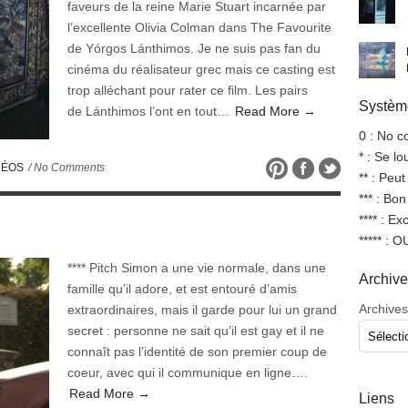
faveurs de la reine Marie Stuart incarnée par
l’excellente Olivia Colman dans The Favourite
de Yórgos Lánthimos. Je ne suis pas fan du
cinéma du réalisateur grec mais ce casting est
trop alléchant pour rater ce film. Les pairs
Système
de Lánthimos l’ont en tout…
Read More →
0 : No 
* : Se l
DÉOS
/ No Comments
** : Peut
*** : Bo
**** : Ex
***** : 
**** Pitch Simon a une vie normale, dans une
Archiv
famille qu’il adore, et est entouré d’amis
Archives
extraordinaires, mais il garde pour lui un grand
secret : personne ne sait qu’il est gay et il ne
connaît pas l’identité de son premier coup de
coeur, avec qui il communique en ligne….
Read More →
Liens