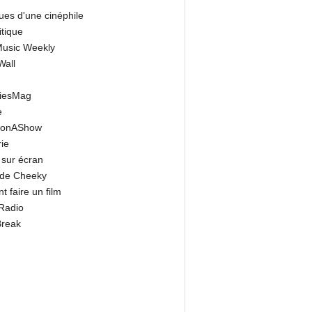
ues d'une cinéphile
itique
 Music Weekly
Wall
riesMag
e
onAShow
ie
 sur écran
 de Cheeky
 faire un film
Radio
Break