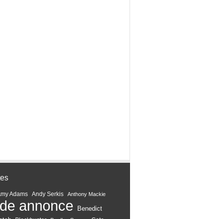
tes
Amy Adams
Andy Serkis
Anthony Mackie
de annonce
Benedict