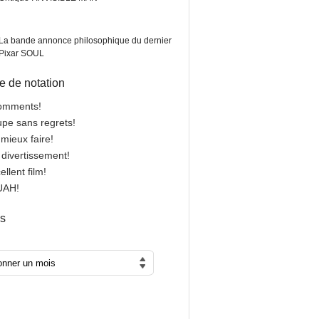
La bande annonce philosophique du dernier
Pixar SOUL
 de notation
comments!
oupe sans regrets!
 mieux faire!
n divertissement!
cellent film!
OUAH!
es