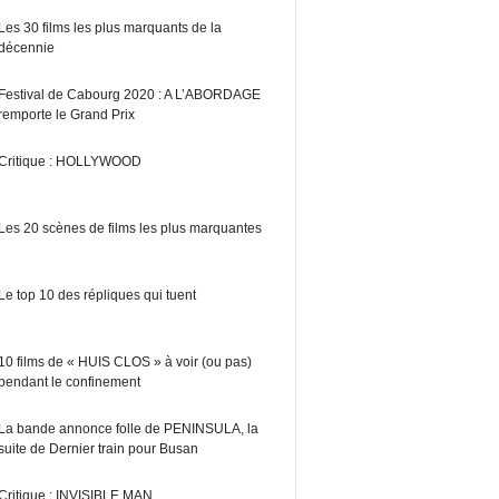
Les 30 films les plus marquants de la
décennie
Festival de Cabourg 2020 : A L’ABORDAGE
remporte le Grand Prix
Critique : HOLLYWOOD
Les 20 scènes de films les plus marquantes
Le top 10 des répliques qui tuent
10 films de « HUIS CLOS » à voir (ou pas)
pendant le confinement
La bande annonce folle de PENINSULA, la
suite de Dernier train pour Busan
Critique : INVISIBLE MAN