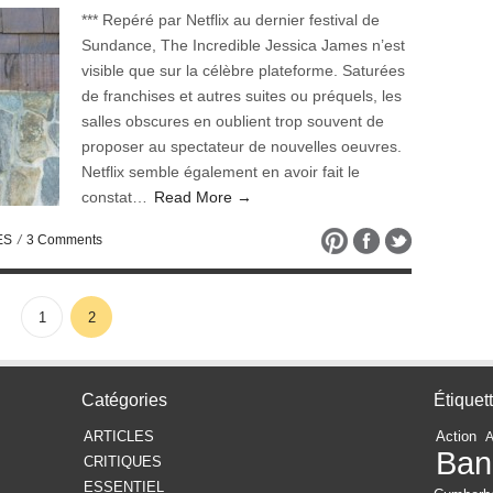
*** Repéré par Netflix au dernier festival de
Sundance, The Incredible Jessica James n’est
visible que sur la célèbre plateforme. Saturées
de franchises et autres suites ou préquels, les
salles obscures en oublient trop souvent de
proposer au spectateur de nouvelles oeuvres.
Netflix semble également en avoir fait le
constat…
Read More →
ES
/
3 Comments
1
2
Catégories
Étiquet
ARTICLES
Action
Ban
CRITIQUES
ESSENTIEL