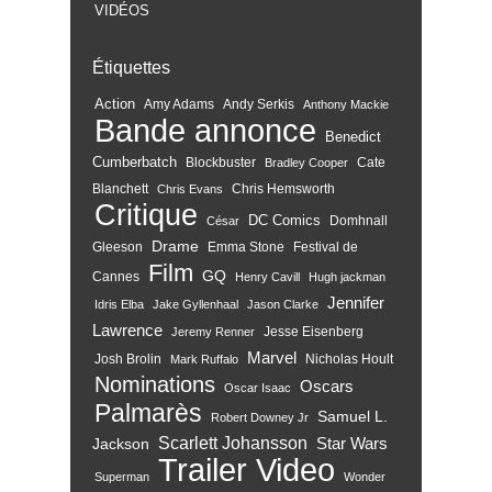
VIDÉOS
Étiquettes
Action
Amy Adams
Andy Serkis
Anthony Mackie
Bande annonce
Benedict
Cumberbatch
Blockbuster
Cate
Bradley Cooper
Blanchett
Chris Hemsworth
Chris Evans
Critique
DC Comics
Domhnall
César
Drame
Gleeson
Emma Stone
Festival de
Film
GQ
Cannes
Henry Cavill
Hugh jackman
Jennifer
Idris Elba
Jake Gyllenhaal
Jason Clarke
Lawrence
Jesse Eisenberg
Jeremy Renner
Marvel
Josh Brolin
Nicholas Hoult
Mark Ruffalo
Nominations
Oscars
Oscar Isaac
Palmarès
Samuel L.
Robert Downey Jr
Scarlett Johansson
Star Wars
Jackson
Trailer
Video
Superman
Wonder