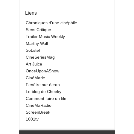
Liens
Chroniques d'une cinéphile
Sens Critique
Trailer Music Weekly
Marthy Wall
SoLstel
CineSeriesMag
Art Juice
OnceUponAShow
CinéMarie
Fenêtre sur écran
Le blog de Cheeky
Comment faire un film
CinéMaRadio
ScreenBreak
1001tv