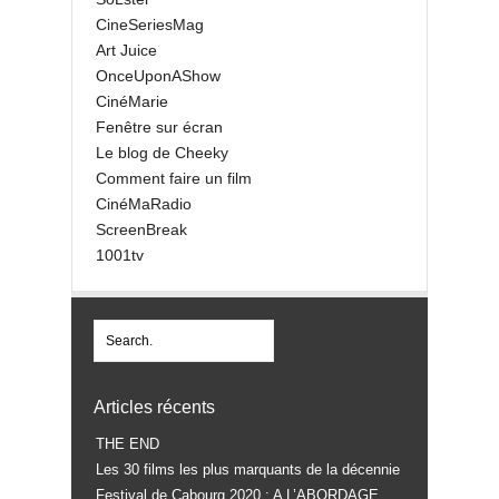
CineSeriesMag
Art Juice
OnceUponAShow
CinéMarie
Fenêtre sur écran
Le blog de Cheeky
Comment faire un film
CinéMaRadio
ScreenBreak
1001tv
Articles récents
THE END
Les 30 films les plus marquants de la décennie
Festival de Cabourg 2020 : A L’ABORDAGE