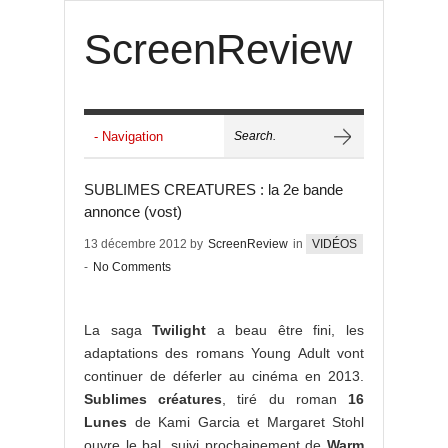
ScreenReview
SUBLIMES CREATURES : la 2e bande
annonce (vost)
13 décembre 2012 by
ScreenReview
in
VIDÉOS
-
No Comments
La saga
Twilight
a beau être fini, les
adaptations des romans Young Adult vont
continuer de déferler au cinéma en 2013.
Sublimes créatures
, tiré du roman
16
Lunes
de Kami Garcia et Margaret Stohl
ouvre le bal, suivi prochainement de
Warm