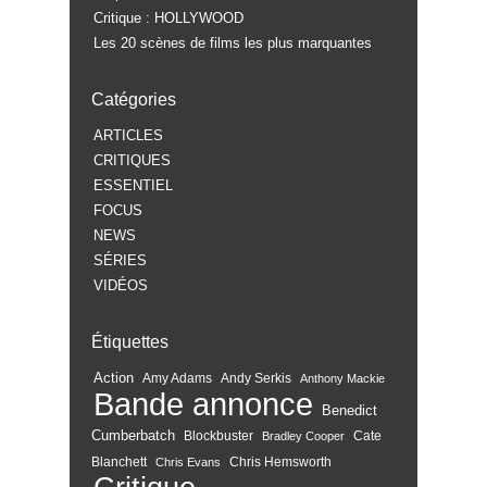
Critique : HOLLYWOOD
Les 20 scènes de films les plus marquantes
Catégories
ARTICLES
CRITIQUES
ESSENTIEL
FOCUS
NEWS
SÉRIES
VIDÉOS
Étiquettes
Action
Amy Adams
Andy Serkis
Anthony Mackie
Bande annonce
Benedict
Cumberbatch
Blockbuster
Cate
Bradley Cooper
Blanchett
Chris Hemsworth
Chris Evans