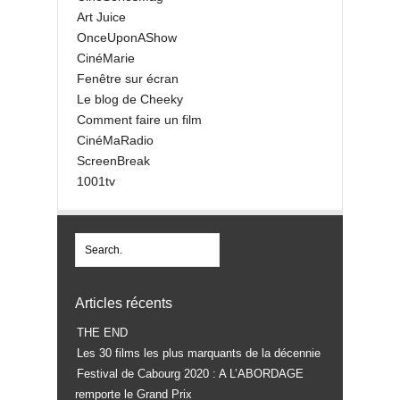
Art Juice
OnceUponAShow
CinéMarie
Fenêtre sur écran
Le blog de Cheeky
Comment faire un film
CinéMaRadio
ScreenBreak
1001tv
Articles récents
THE END
Les 30 films les plus marquants de la décennie
Festival de Cabourg 2020 : A L’ABORDAGE
remporte le Grand Prix