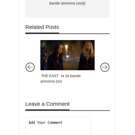
bande annonce (vost)
Related Posts
THE EAST : la 2e bande
LA PLANÈTE DES S
annonce (vo)
Que s’est-il passé av
L’Affrontement ?
Leave a Comment