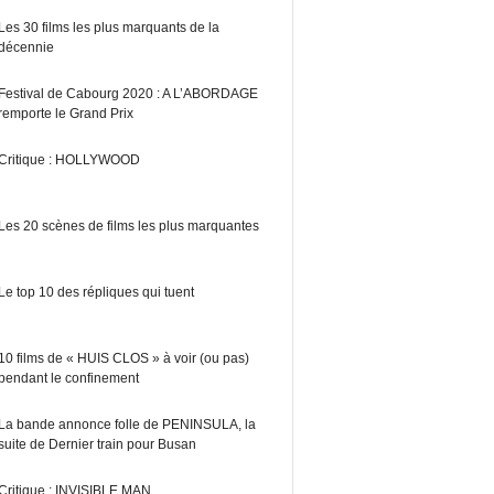
Les 30 films les plus marquants de la
décennie
Festival de Cabourg 2020 : A L’ABORDAGE
remporte le Grand Prix
Critique : HOLLYWOOD
Les 20 scènes de films les plus marquantes
Le top 10 des répliques qui tuent
10 films de « HUIS CLOS » à voir (ou pas)
pendant le confinement
La bande annonce folle de PENINSULA, la
suite de Dernier train pour Busan
Critique : INVISIBLE MAN