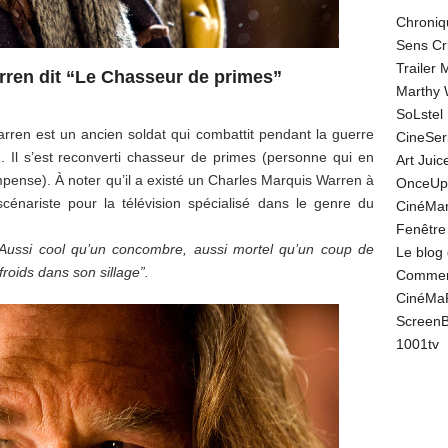
Chroniq
Sens Cr
Trailer
rren dit “Le Chasseur de primes”
Marthy 
SoLstel
rren est un ancien soldat qui combattit pendant la guerre
CineSe
. Il s’est reconverti chasseur de primes (personne qui en
Art Juic
pense). À noter qu’il a existé un Charles Marquis Warren à
OnceUp
scénariste pour la télévision spécialisé dans le genre du
CinéMar
Fenêtre
“Aussi cool qu’un concombre, aussi mortel qu’un coup de
Le blog
roids dans son sillage”.
Comment
CinéMa
Screen
1001tv