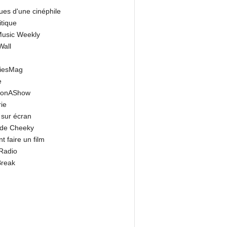
ues d'une cinéphile
itique
 Music Weekly
Wall
riesMag
e
onAShow
ie
 sur écran
 de Cheeky
 faire un film
Radio
Break