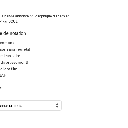
La bande annonce philosophique du dernier
Pixar SOUL
 de notation
comments!
oupe sans regrets!
 mieux faire!
n divertissement!
cellent film!
OUAH!
es