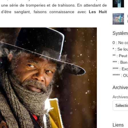
r une série de tromperies et de trahisons. En attendant de
 d’être sanglant, faisons connaissance avec
Les Huit
Système
0 : No 
* : Se l
** : Peut
*** : Bo
**** : Ex
***** : 
Archiv
Archives
Liens