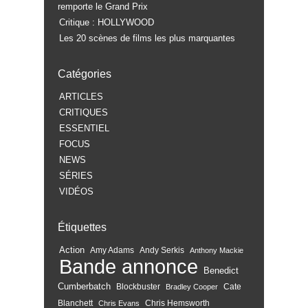
remporte le Grand Prix
Critique : HOLLYWOOD
Les 20 scènes de films les plus marquantes
Catégories
ARTICLES
CRITIQUES
ESSENTIEL
FOCUS
NEWS
SÉRIES
VIDÉOS
Étiquettes
Action
Amy Adams
Andy Serkis
Anthony Mackie
Bande annonce
Benedict
Cumberbatch
Blockbuster
Cate
Bradley Cooper
Blanchett
Chris Hemsworth
Chris Evans