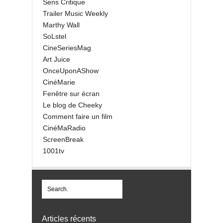
Sens Critique
Trailer Music Weekly
Marthy Wall
SoLstel
CineSeriesMag
Art Juice
OnceUponAShow
CinéMarie
Fenêtre sur écran
Le blog de Cheeky
Comment faire un film
CinéMaRadio
ScreenBreak
1001tv
Articles récents