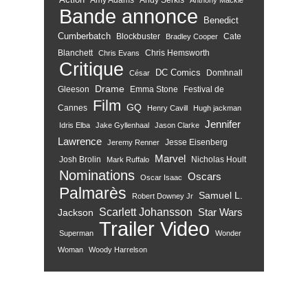
Bande annonce
Benedict
Cumberbatch
Blockbuster
Cate
Bradley Cooper
Blanchett
Chris Hemsworth
Chris Evans
Critique
DC Comics
Domhnall
César
Drame
Gleeson
Emma Stone
Festival de
Film
GQ
Cannes
Henry Cavill
Hugh jackman
Jennifer
Idris Elba
Jake Gyllenhaal
Jason Clarke
Lawrence
Jesse Eisenberg
Jeremy Renner
Marvel
Josh Brolin
Nicholas Hoult
Mark Ruffalo
Nominations
Oscars
Oscar Isaac
Palmarès
Samuel L.
Robert Downey Jr
Scarlett Johansson
Star Wars
Jackson
Trailer
Video
Superman
Wonder
Woman
Woody Harrelson