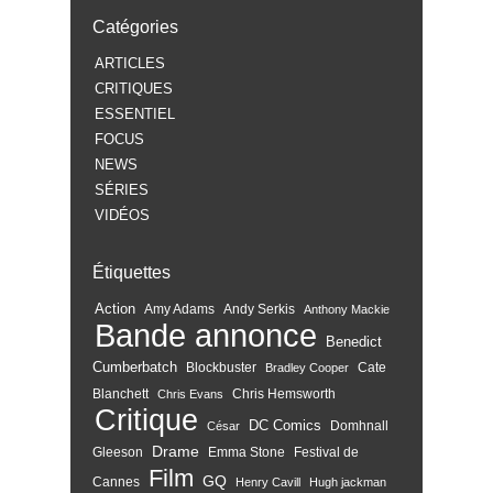
Catégories
ARTICLES
CRITIQUES
ESSENTIEL
FOCUS
NEWS
SÉRIES
VIDÉOS
Étiquettes
Action
Amy Adams
Andy Serkis
Anthony Mackie
Bande annonce
Benedict
Cumberbatch
Blockbuster
Cate
Bradley Cooper
Blanchett
Chris Hemsworth
Chris Evans
Critique
DC Comics
Domhnall
César
Drame
Gleeson
Emma Stone
Festival de
Film
GQ
Cannes
Henry Cavill
Hugh jackman