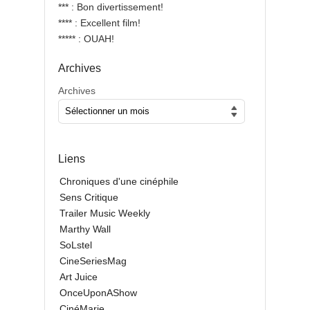
*** : Bon divertissement!
**** : Excellent film!
***** : OUAH!
Archives
Archives
Liens
Chroniques d'une cinéphile
Sens Critique
Trailer Music Weekly
Marthy Wall
SoLstel
CineSeriesMag
Art Juice
OnceUponAShow
CinéMarie