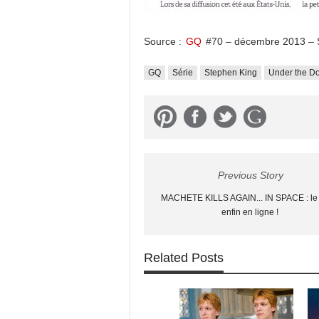
Source :
GQ
#70 – décembre 2013 – S
GQ
Série
Stephen King
Under the D
Previous Story
MACHETE KILLS AGAIN... IN SPACE : le t
enfin en ligne !
Related Posts