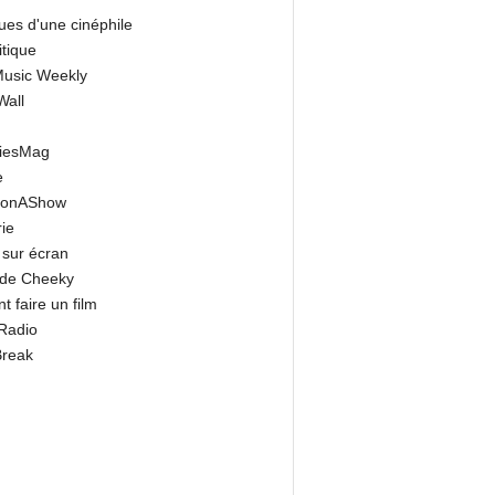
ues d'une cinéphile
itique
 Music Weekly
 CINÉMA
Le top 5 des MAJORDOMES
Wall
000
dans la POP CULTURE
riesMag
e
onAShow
ie
 sur écran
 de Cheeky
 faire un film
Radio
Break