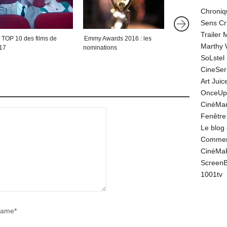
Chroniq
Sens Cr
Trailer
 TOP 10 des films de
Emmy Awards 2016 : les
Le JEU VIDÉO au
Marthy 
17
nominations
dans les années 2
SoLstel
CineSe
Art Juic
OnceUp
CinéMar
Fenêtre
Le blog
Comment
CinéMa
Screen
1001tv
ame*