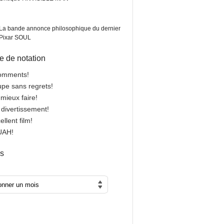
La bande annonce philosophique du dernier
Pixar SOUL
 de notation
comments!
oupe sans regrets!
 mieux faire!
n divertissement!
cellent film!
OUAH!
es