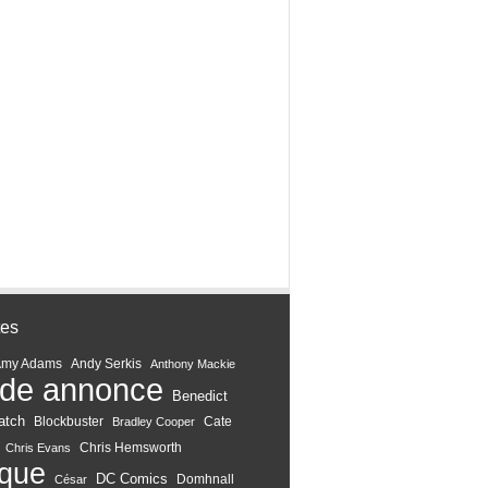
tes
Amy Adams
Andy Serkis
Anthony Mackie
de annonce
Benedict
atch
Blockbuster
Cate
Bradley Cooper
Chris Hemsworth
Chris Evans
ique
DC Comics
Domhnall
César