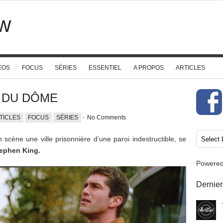
w
ÉOS
FOCUS
SÉRIES
ESSENTIEL
A PROPOS
ARTICLES
OI DU DÔME
TICLES
FOCUS
SÉRIES
-
No Comments
n scène une ville prisonnière d’une paroi indestructible, se
ephen King.
Powere
Dernier