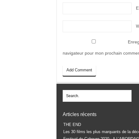
E
W
Enreg
navigateur pour mon prochain commen
Articles récents
THE END
Les 30 films les plus marquants de la déc
Festival de Cabourg 2020 : A L’ABORDA