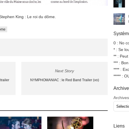
tephen King : Le roi du dôme.
ome
Système
0 : No 
* : Se l
** : Peut
*** : Bo
**** : Ex
Next Story
***** : 
railer
NYMPHOMANIAC : le Red Band Trailer (vo)
Archiv
Archives
Liens