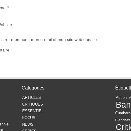
mail*
ebsite
istrer mon nom, mon e-mail et mon site web dans le
taire.
Catégories
Étiquet
ARTICLES
Action
Ban
CRITIQUES
ESSENTIEL
Cumberb
FOCUS
Blanchett
ennie
NEWS
Crit
GE