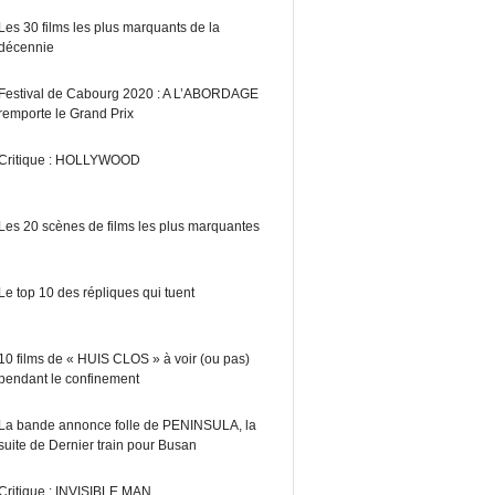
Les 30 films les plus marquants de la
décennie
Festival de Cabourg 2020 : A L’ABORDAGE
remporte le Grand Prix
Critique : HOLLYWOOD
Les 20 scènes de films les plus marquantes
Le top 10 des répliques qui tuent
10 films de « HUIS CLOS » à voir (ou pas)
pendant le confinement
La bande annonce folle de PENINSULA, la
suite de Dernier train pour Busan
Critique : INVISIBLE MAN